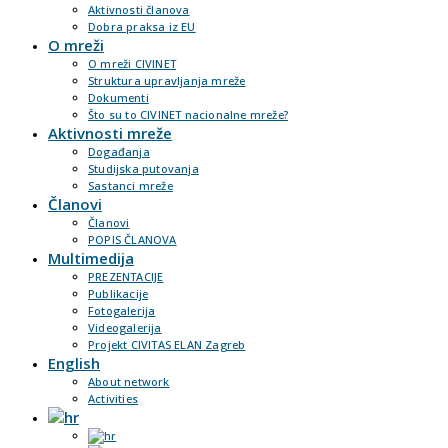
Aktivnosti članova
Dobra praksa iz EU
O mreži
O mreži CIVINET
Struktura upravljanja mreže
Dokumenti
Što su to CIVINET nacionalne mreže?
Aktivnosti mreže
Događanja
Studijska putovanja
Sastanci mreže
Članovi
Članovi
POPIS ČLANOVA
Multimedija
PREZENTACIJE
Publikacije
Fotogalerija
Videogalerija
Projekt CIVITAS ELAN Zagreb
English
About network
Activities