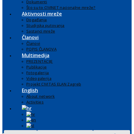
Dokumenti
Što su to CIVINET nacionalne mreže?
Aktivnosti mreže
Događanja
Studijska putovanja
Sastanci mreže
Članovi
Članovi
POPIS ČLANOVA
Multimedija
PREZENTACIJE
Publikacije
Fotogalerija
Videogalerija
Projekt CIVITAS ELAN Zagreb
English
About network
Activities