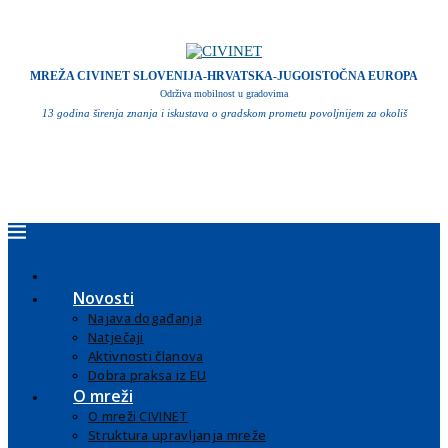
MREŽA CIVINET SLOVENIJA-HRVATSKA-JUGOISTOČNA EUROPA
Održiva mobilnost u gradovima
13 godina širenja znanja i iskustava o gradskom prometu povoljnijem za okoliš
Novosti
Najava događanja
Natječaji
Aktivnosti članova
Dobra praksa iz EU
O mreži
O mreži CIVINET
Struktura upravljanja mreže