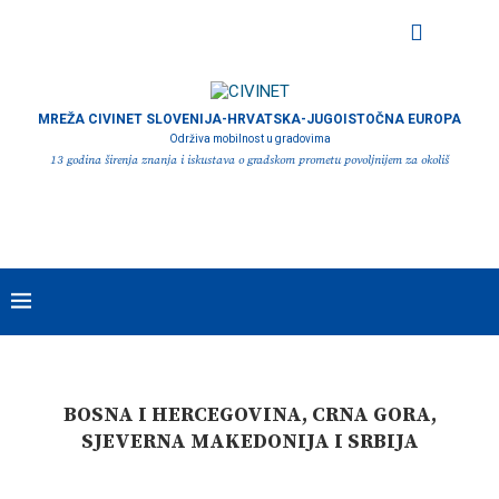
MREŽA CIVINET SLOVENIJA-HRVATSKA-JUGOISTOČNA EUROPA
Održiva mobilnost u gradovima
13 godina širenja znanja i iskustava o gradskom prometu povoljnijem za okoliš
BOSNA I HERCEGOVINA, CRNA GORA,
SJEVERNA MAKEDONIJA I SRBIJA