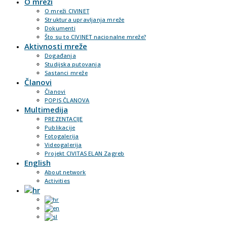
O mreži
O mreži CIVINET
Struktura upravljanja mreže
Dokumenti
Što su to CIVINET nacionalne mreže?
Aktivnosti mreže
Događanja
Studijska putovanja
Sastanci mreže
Članovi
Članovi
POPIS ČLANOVA
Multimedija
PREZENTACIJE
Publikacije
Fotogalerija
Videogalerija
Projekt CIVITAS ELAN Zagreb
English
About network
Activities