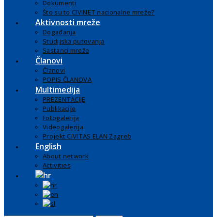
Dokumenti
Što su to CIVINET nacionalne mreže?
Aktivnosti mreže
Događanja
Studijska putovanja
Sastanci mreže
Članovi
Članovi
POPIS ČLANOVA
Multimedija
PREZENTACIJE
Publikacije
Fotogalerija
Videogalerija
Projekt CIVITAS ELAN Zagreb
English
About network
Activities