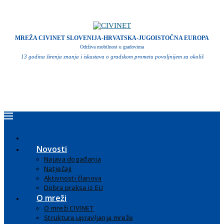
MREŽA CIVINET SLOVENIJA-HRVATSKA-JUGOISTOČNA EUROPA
Održiva mobilnost u gradovima
13 godina širenja znanja i iskustava o gradskom prometu povoljnijem za okoliš
Novosti
Najava događanja
Natječaji
Aktivnosti članova
Dobra praksa iz EU
O mreži
O mreži CIVINET
Struktura upravljanja mreže