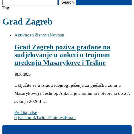
Search
Tag:
Grad Zagreb
Aktivnosti članova
Novosti
Grad Zagreb poziva građane na
sudjelovanje u anketi o trajnom
uređenju Masarykove i Tesline
18.05.2026
Uključite se u izradu idejnog rješenja za pješačku zonu u
Masarykovoj i Teslinoj. Anketa je anonimna i otvorena do 27.
svibnja 2026.! …
Pročitaj više
0
Facebook
Twitter
Pinterest
Email