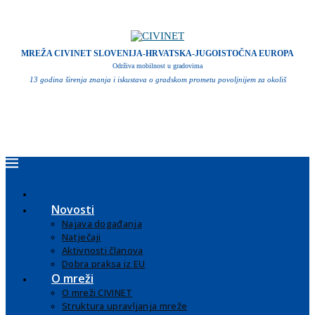
MREŽA CIVINET SLOVENIJA-HRVATSKA-JUGOISTOČNA EUROPA
Održiva mobilnost u gradovima
13 godina širenja znanja i iskustava o gradskom prometu povoljnijem za okoliš
Novosti
Najava događanja
Natječaji
Aktivnosti članova
Dobra praksa iz EU
O mreži
O mreži CIVINET
Struktura upravljanja mreže