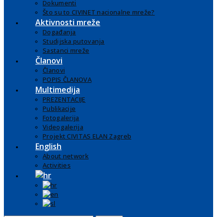
Dokumenti
Što su to CIVINET nacionalne mreže?
Aktivnosti mreže
Događanja
Studijska putovanja
Sastanci mreže
Članovi
Članovi
POPIS ČLANOVA
Multimedija
PREZENTACIJE
Publikacije
Fotogalerija
Videogalerija
Projekt CIVITAS ELAN Zagreb
English
About network
Activities