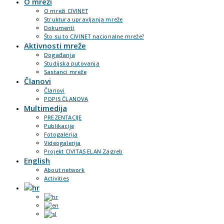
O mreži
O mreži CIVINET
Struktura upravljanja mreže
Dokumenti
Što su to CIVINET nacionalne mreže?
Aktivnosti mreže
Događanja
Studijska putovanja
Sastanci mreže
Članovi
Članovi
POPIS ČLANOVA
Multimedija
PREZENTACIJE
Publikacije
Fotogalerija
Videogalerija
Projekt CIVITAS ELAN Zagreb
English
About network
Activities