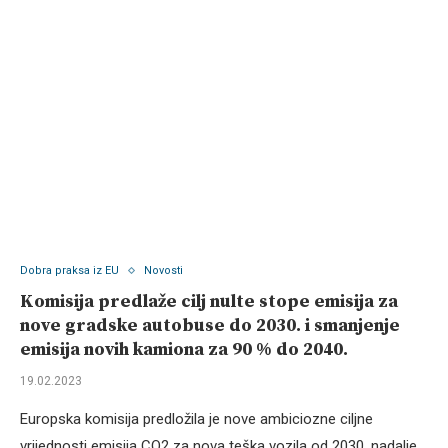
Dobra praksa iz EU
Novosti
Komisija predlaže cilj nulte stope emisija za
nove gradske autobuse do 2030. i smanjenje
emisija novih kamiona za 90 % do 2040.
19.02.2023
Europska komisija predložila je nove ambiciozne ciljne
vrijednosti emisija CO2 za nova teška vozila od 2030. nadalje.