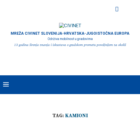
MREŽA CIVINET SLOVENIJA-HRVATSKA-JUGOISTOČNA EUROPA
Održiva mobilnost u gradovima
13 godina širenja znanja i iskustava o gradskom prometu povoljnijem za okoliš
TAG:
KAMIONI