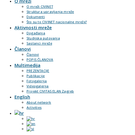
O mreži
O mreži CIVINET
Struktura upravljanja mreže
Dokumenti
Što su to CIVINET nacionalne mreže?
Aktivnosti mreže
Događanja
Studijska putovanja
Sastanci mreže
Članovi
Članovi
POPIS ČLANOVA
Multimedija
PREZENTACIJE
Publikacije
Fotogalerija
Videogalerija
Projekt CIVITAS ELAN Zagreb
English
About network
Activities