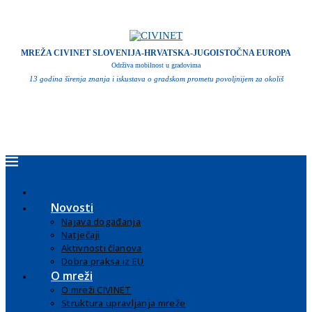
MREŽA CIVINET SLOVENIJA-HRVATSKA-JUGOISTOČNA EUROPA
Održiva mobilnost u gradovima
13 godina širenja znanja i iskustava o gradskom prometu povoljnijem za okoliš
Novosti
Najava događanja
Natječaji
Aktivnosti članova
Dobra praksa iz EU
O mreži
O mreži CIVINET
Struktura upravljanja mreže