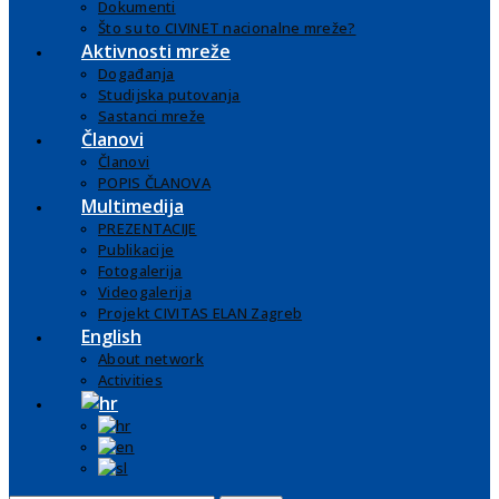
Dokumenti
Što su to CIVINET nacionalne mreže?
Aktivnosti mreže
Događanja
Studijska putovanja
Sastanci mreže
Članovi
Članovi
POPIS ČLANOVA
Multimedija
PREZENTACIJE
Publikacije
Fotogalerija
Videogalerija
Projekt CIVITAS ELAN Zagreb
English
About network
Activities