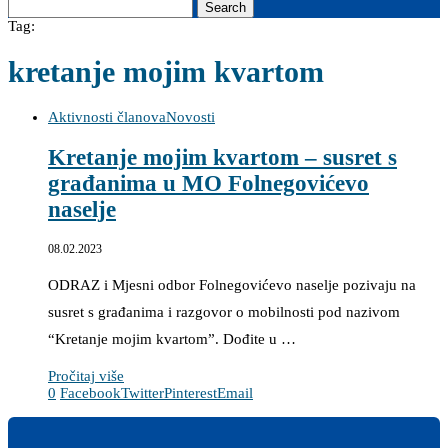
Search
Tag:
kretanje mojim kvartom
Aktivnosti članova
Novosti
Kretanje mojim kvartom – susret s
građanima u MO Folnegovićevo
naselje
08.02.2023
ODRAZ i Mjesni odbor Folnegovićevo naselje pozivaju na
susret s građanima i razgovor o mobilnosti pod nazivom
“Kretanje mojim kvartom”. Dođite u …
Pročitaj više
0
Facebook
Twitter
Pinterest
Email