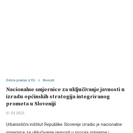
Dobra praksa iz EU
Novosti
Nacionalne smjernice za uključivanje javnosti u
izradu općinskih strategija integriranog
prometa u Sloveniji
01.03.2023
Urbanistični inštitut Republike Slovenije izradio je nacionalne
smjernice za uključivanje javnosti u proces pripreme i