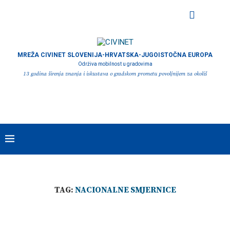
MREŽA CIVINET SLOVENIJA-HRVATSKA-JUGOISTOČNA EUROPA
Održiva mobilnost u gradovima
13 godina širenja znanja i iskustava o gradskom prometu povoljnijem za okoliš
TAG:
NACIONALNE SMJERNICE