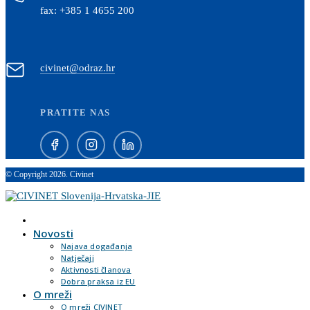
fax: +385 1 4655 200
civinet@odraz.hr
PRATITE NAS
© Copyright 2026. Civinet
Novosti
Najava događanja
Natječaji
Aktivnosti članova
Dobra praksa iz EU
O mreži
O mreži CIVINET