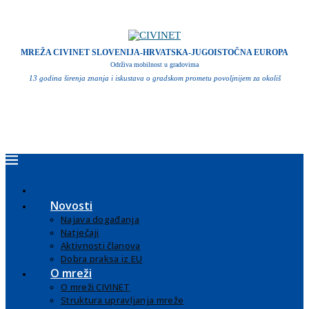
MREŽA CIVINET SLOVENIJA-HRVATSKA-JUGOISTOČNA EUROPA
Održiva mobilnost u gradovima
13 godina širenja znanja i iskustava o gradskom prometu povoljnijem za okoliš
Novosti
Najava događanja
Natječaji
Aktivnosti članova
Dobra praksa iz EU
O mreži
O mreži CIVINET
Struktura upravljanja mreže