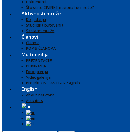
Dokumenti
Što su to CIVINET nacionalne mreže?
Aktivnosti mreže
Događanja
Studijska putovanja
Sastanci mreže
Članovi
Članovi
POPIS ČLANOVA
Multimedija
PREZENTACIJE
Publikacije
Fotogalerija
Videogalerija
Projekt CIVITAS ELAN Zagreb
English
About network
Activities