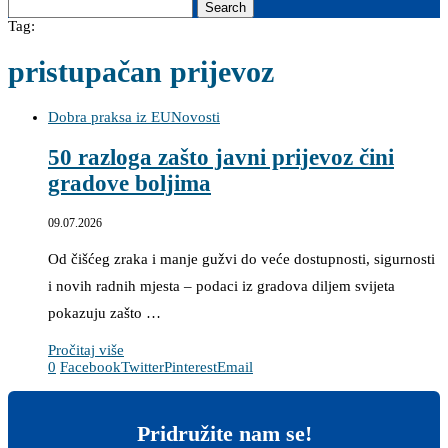
Search
Tag:
pristupačan prijevoz
Dobra praksa iz EU
Novosti
50 razloga zašto javni prijevoz čini
gradove boljima
09.07.2026
Od čišćeg zraka i manje gužvi do veće dostupnosti, sigurnosti
i novih radnih mjesta – podaci iz gradova diljem svijeta
pokazuju zašto …
Pročitaj više
0
Facebook
Twitter
Pinterest
Email
Pridružite nam se!