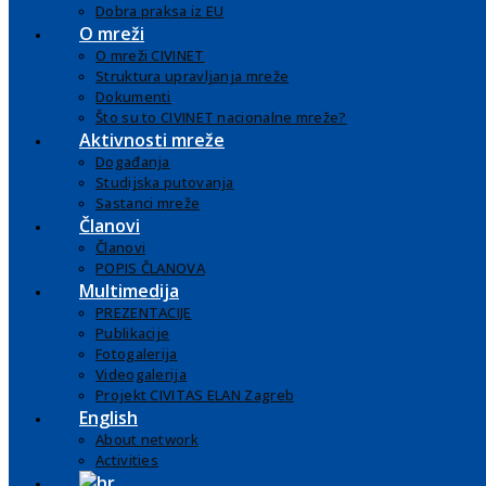
Dobra praksa iz EU
O mreži
O mreži CIVINET
Struktura upravljanja mreže
Dokumenti
Što su to CIVINET nacionalne mreže?
Aktivnosti mreže
Događanja
Studijska putovanja
Sastanci mreže
Članovi
Članovi
POPIS ČLANOVA
Multimedija
PREZENTACIJE
Publikacije
Fotogalerija
Videogalerija
Projekt CIVITAS ELAN Zagreb
English
About network
Activities