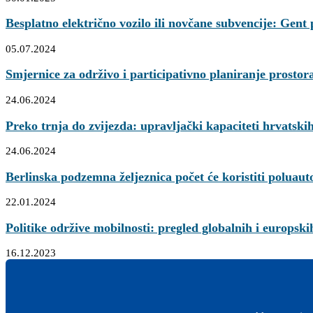
Besplatno električno vozilo ili novčane subvencije: Gent
05.07.2024
Smjernice za održivo i participativno planiranje prosto
24.06.2024
Preko trnja do zvijezda: upravljački kapaciteti hrvatski
24.06.2024
Berlinska podzemna željeznica počet će koristiti poluau
22.01.2024
Politike održive mobilnosti: pregled globalnih i europskih 
16.12.2023