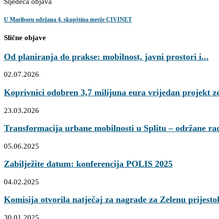
Sljedeća objava
U Mariboru održana 4. skupština mreže CIVINET
Slične objave
Od planiranja do prakse: mobilnost, javni prostori i...
02.07.2026
Koprivnici odobren 3,7 milijuna eura vrijedan projekt ze
23.03.2026
Transformacija urbane mobilnosti u Splitu – održane rad
05.06.2025
Zabilježite datum: konferencija POLIS 2025
04.02.2025
Komisija otvorila natječaj za nagrade za Zelenu prijestol
30.01.2025