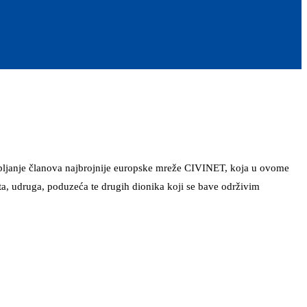
upljanje članova najbrojnije europske mreže CIVINET, koja u ovome
ta, udruga, poduzeća te drugih dionika koji se bave održivim