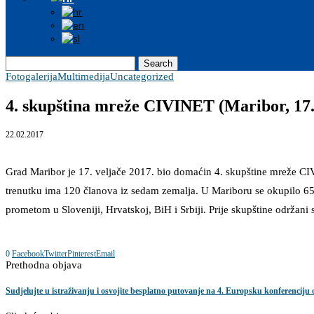
Search
Fotogalerija
Multimedija
Uncategorized
4. skupština mreže CIVINET (Maribor, 17. 
22.02.2017
Grad Maribor je 17. veljače 2017. bio domaćin 4. skupštine mreže CI
trenutku ima 120 članova iz sedam zemalja. U Mariboru se okupilo 65 č
prometom u Sloveniji, Hrvatskoj, BiH i Srbiji. Prije skupštine održani
0
Facebook
Twitter
Pinterest
Email
Prethodna objava
Sudjelujte u istraživanju i osvojite besplatno putovanje na 4. Europsku konferencij