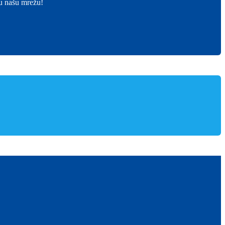
 u našu mrežu!