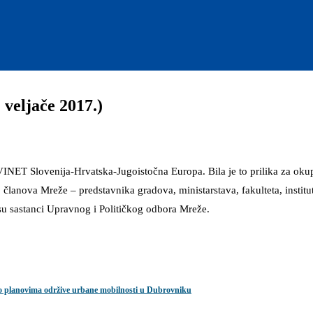
veljače 2017.)
VINET Slovenija-Hrvatska-Jugoistočna Europa. Bila je to prilika za ok
lanova Mreže – predstavnika gradova, ministarstava, fakulteta, institu
 su sastanci Upravnog i Političkog odbora Mreže.
u o planovima održive urbane mobilnosti u Dubrovniku