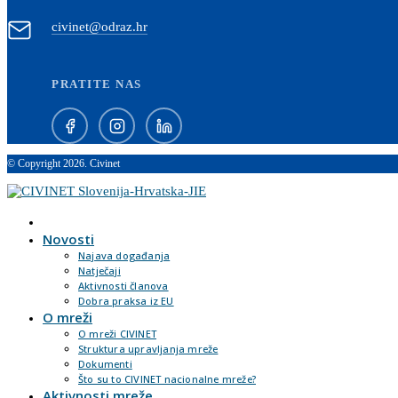
civinet@odraz.hr
PRATITE NAS
© Copyright 2026. Civinet
Novosti
Najava događanja
Natječaji
Aktivnosti članova
Dobra praksa iz EU
O mreži
O mreži CIVINET
Struktura upravljanja mreže
Dokumenti
Što su to CIVINET nacionalne mreže?
Aktivnosti mreže