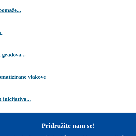
 pomaže...
ra
h gradova...
tomatizirane vlakove
inicijativa...
Pridružite nam se!