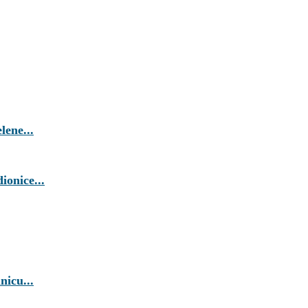
lene...
ionice...
nicu...