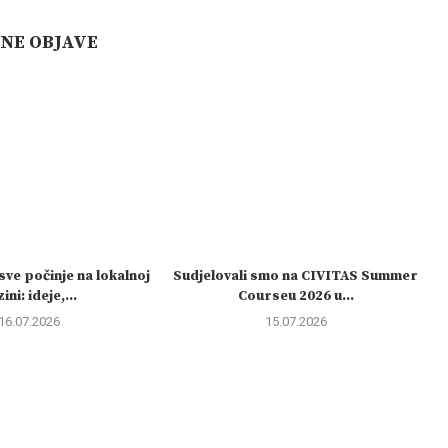
ČNE OBJAVE
sve počinje na lokalnoj
Sudjelovali smo na CIVITAS Summer
ini: ideje,...
Courseu 2026 u...
16.07.2026
15.07.2026