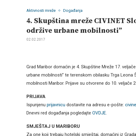
Aktivnosti mreže
Događanja
4. Skupština mreže CIVINET Slo-
održive urbane mobilnosti”
02.02.2017
Grad Maribor domaćin je 4. Skupštine Mreže 17. veljače
urbane mobilnosti” te terenskom obilasku Trga Leona Š
mobilnosti Maribor. Prijave su otvorene do 10. veljače 
PRIJAVA
Ispunjenu
prijavnicu
dostavite na adresu e-pošte:
civin
Dnevni red događanja pogledajte
OVDJE
.
SMJEŠTAJ U MARIBORU
Za one koji trebaju hotelski smještaj, domaćini iz Grada