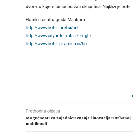
dvora, u kojem će se održati skupština. Najbliži je hotel O
Hoteli u centru grada Maribora:
http://www.hotel-orel.si/hr/
http://www.cityhotel-mb.si/en-gb/
http://www.hotel-piramida.si/hr/
Prethodna objava
Mogućnosti za Zajednicu znanja i inovacija u urbanoj
mobilnosti