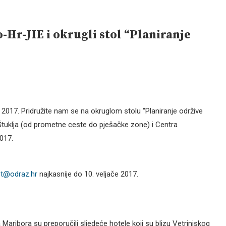
Hr-JIE i okrugli stol “Planiranje
 2017. Pridružite nam se na okruglom stolu “Planiranje održive
tuklja (od prometne ceste do pješačke zone) i Centra
2017.
et@odraz.hr
najkasnije do 10. veljače 2017.
 Maribora su preporučili sljedeće hotele koji su blizu Vetrinjskog