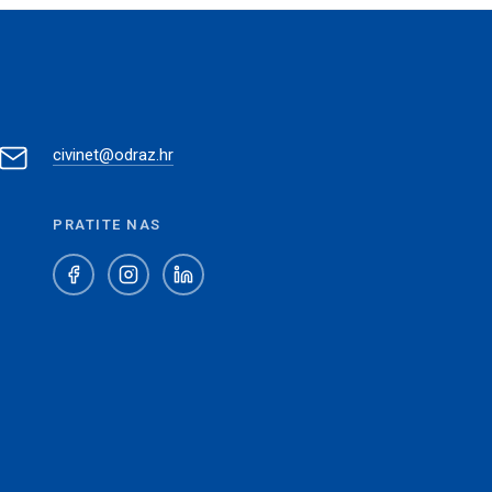
civinet@odraz.hr
PRATITE NAS