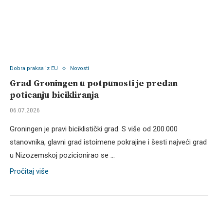
Dobra praksa iz EU
Novosti
Grad Groningen u potpunosti je predan
poticanju bicikliranja
06.07.2026
Groningen je pravi biciklistički grad. S više od 200.000
stanovnika, glavni grad istoimene pokrajine i šesti najveći grad
u Nizozemskoj pozicionirao se …
Pročitaj više