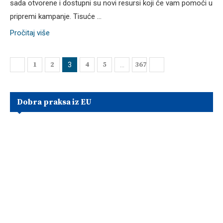
sada otvorene i dostupni su novi resursi koji će vam pomoći u
pripremi kampanje. Tisuće …
Pročitaj više
1
2
4
5
367
3
…
Dobra praksa iz EU