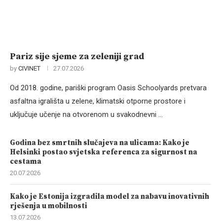
Pariz sije sjeme za zeleniji grad
by
CIVINET
27.07.2026
Od 2018. godine, pariški program Oasis Schoolyards pretvara
asfaltna igrališta u zelene, klimatski otporne prostore i
uključuje učenje na otvorenom u svakodnevni …
Godina bez smrtnih slučajeva na ulicama: Kako je
Helsinki postao svjetska referenca za sigurnost na
cestama
20.07.2026
Kako je Estonija izgradila model za nabavu inovativnih
rješenja u mobilnosti
13.07.2026