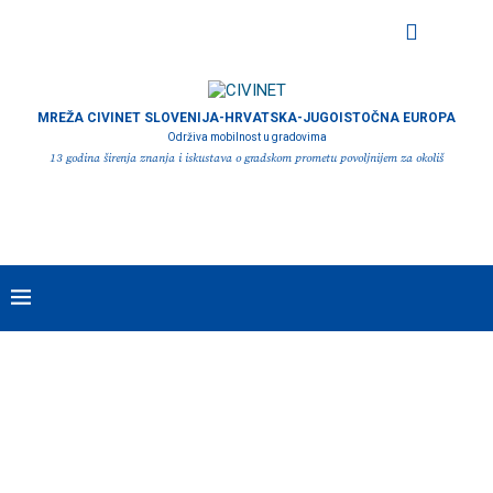
MREŽA CIVINET SLOVENIJA-HRVATSKA-JUGOISTOČNA EUROPA
Održiva mobilnost u gradovima
13 godina širenja znanja i iskustava o gradskom prometu povoljnijem za okoliš