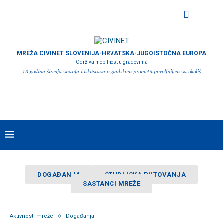
MREŽA CIVINET SLOVENIJA-HRVATSKA-JUGOISTOČNA EUROPA
Održiva mobilnost u gradovima
13 godina širenja znanja i iskustava o gradskom prometu povoljnijem za okoliš
DOGAĐANJA
STUDIJSKA PUTOVANJA
SASTANCI MREŽE
Aktivnosti mreže
Događanja