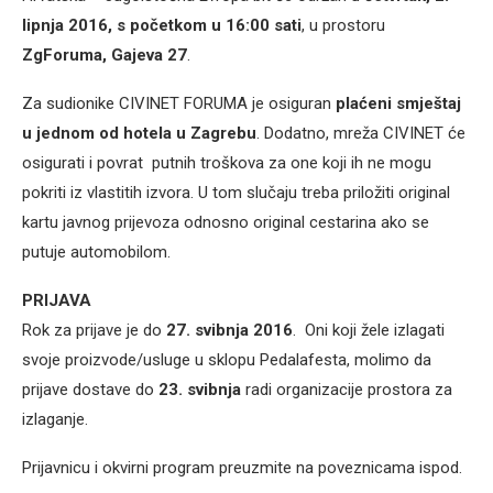
lipnja 2016, s početkom u 16:00 sati
, u prostoru
ZgForuma, Gajeva 27
.
Za sudionike CIVINET FORUMA je osiguran
plaćeni smještaj
u jednom od hotela u Zagrebu
. Dodatno, mreža CIVINET će
osigurati i povrat putnih troškova za one koji ih ne mogu
pokriti iz vlastitih izvora. U tom slučaju treba priložiti original
kartu javnog prijevoza odnosno original cestarina ako se
putuje automobilom.
PRIJAVA
Rok za prijave je do
27. svibnja 2016
. Oni koji žele izlagati
svoje proizvode/usluge u sklopu Pedalafesta, molimo da
prijave dostave do
23. svibnja
radi organizacije prostora za
izlaganje.
Prijavnicu i okvirni program preuzmite na poveznicama ispod.