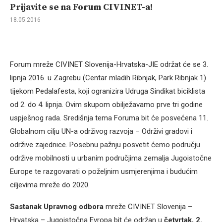
Prijavite se na Forum CIVINET-a!
18.05.2016
Forum mreže CIVINET Slovenija-Hrvatska-JIE održat će se 3.
lipnja 2016. u Zagrebu (Centar mladih Ribnjak, Park Ribnjak 1)
tijekom Pedalafesta, koji ogranizira Udruga Sindikat biciklista
od 2. do 4. lipnja. Ovim skupom obilježavamo prve tri godine
uspješnog rada. Središnja tema Foruma bit će posvećena 11.
Globalnom cilju UN-a održivog razvoja – Održivi gradovi i
održive zajednice. Posebnu pažnju posvetit ćemo području
održive mobilnosti u urbanim područjima zemalja Jugoistočne
Europe te razgovarati o poželjnim usmjerenjima i budućim
ciljevima mreže do 2020.
Sastanak
Upravnog odbora
mreže CIVINET Slovenija –
Hrvatska – Jugoistočna Evropa bit će održan u
četvrtak, 2.