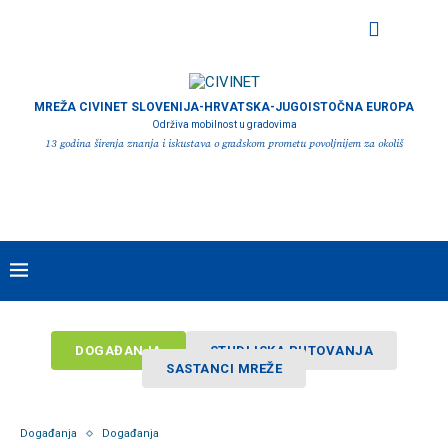
MREŽA CIVINET SLOVENIJA-HRVATSKA-JUGOISTOČNA EUROPA
Održiva mobilnost u gradovima
13 godina širenja znanja i iskustava o gradskom prometu povoljnijem za okoliš
DOGAĐANJA
STUDIJSKA PUTOVANJA
SASTANCI MREŽE
Događanja
Događanja