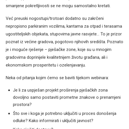
smanjene pokretljivosti se ne mogu samostalno kretati.
Već preuski nogostupi/trotoari dodatno su zakrčeni
nepropisno parkiranim vozilima, kantama za otpad i terasama
ugostiteljskih objekata, stupovima javne rasvjete… To je prizor
poznat iz većine gradova, pogotovo njihovih središta. Poznato
je i moguće rješenje – pješačke zone, koje su u mnogim
gradovima doprinijele kvalitetnijem životu građana, ali i
ekonomskom prosperitetu i ozelenjavanju.
Neka od pitanja kojim ćemo se baviti tijekom webinara:
Je li za uspješan projekt proširenja pješačkih zona
dovoljno samo postaviti prometne znakove o prenamjeni
prostora?
Što sve i koga je potrebno uključiti u proces donošenja
odluke? Kako informirati i uključiti javnost?