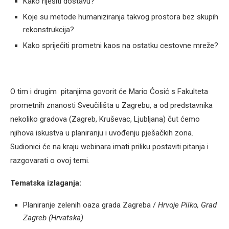
Kako riješiti dostavu?
Koje su metode humaniziranja takvog prostora bez skupih
rekonstrukcija?
Kako spriječiti prometni kaos na ostatku cestovne mreže?
O tim i drugim pitanjima govorit će Mario Ćosić s Fakulteta
prometnih znanosti Sveučilišta u Zagrebu, a od predstavnika
nekoliko gradova (Zagreb, Kruševac, Ljubljana) čut ćemo
njihova iskustva u planiranju i uvođenju pješačkih zona.
Sudionici će na kraju webinara imati priliku postaviti pitanja i
razgovarati o ovoj temi.
Tematska izlaganja:
Planiranje zelenih oaza grada Zagreba /
Hrvoje Pilko, Grad
Zagreb (Hrvatska)