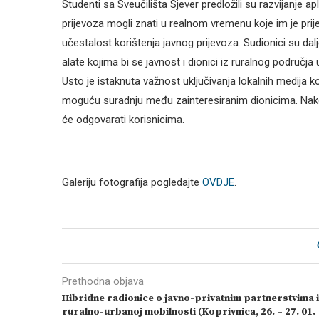
Studenti sa Sveučilišta Sjever predložili su razvijanje apl
prijevoza mogli znati u realnom vremenu koje im je prij
učestalost korištenja javnog prijevoza. Sudionici su dalje 
alate kojima bi se javnost i dionici iz ruralnog područja u
Usto je istaknuta važnost uključivanja lokalnih medija ko
moguću suradnju među zainteresiranim dionicima. Nakon 
će odgovarati korisnicima.
Galeriju fotografija pogledajte
OVDJE
.
Prethodna objava
Hibridne radionice o javno-privatnim partnerstvima i
ruralno-urbanoj mobilnosti (Koprivnica, 26. – 27. 01.