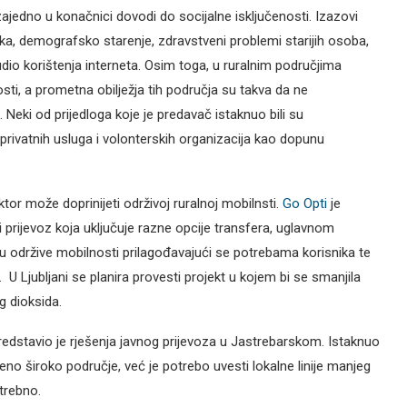
zajedno u konačnici dovodi do socijalne isključenosti. Izazovi
ika, demografsko starenje, zdravstveni problemi starijih osoba,
io korištenja interneta. Osim toga, u ruralnim područjima
nosti, a prometna obilježja tih područja su takva da ne
eki od prijedloga koje je predavač istaknuo bili su
je privatnih usluga i volonterskih organizacija kao dopunu
tor može doprinijeti održivoj ruralnoj mobilnsti.
Go Opti
je
 prijevoz koja uključuje razne opcije transfera, uglavnom
u održive mobilnosti prilagođavajući se potrebama korisnika te
U Ljubljani se planira provesti projekt u kojem bi se smanjila
g dioksida.
edstavio je rješenja javnog prijevoza u Jastrebarskom. Istaknuo
no široko područje, već je potrebo uvesti lokalne linije manjeg
otrebno.