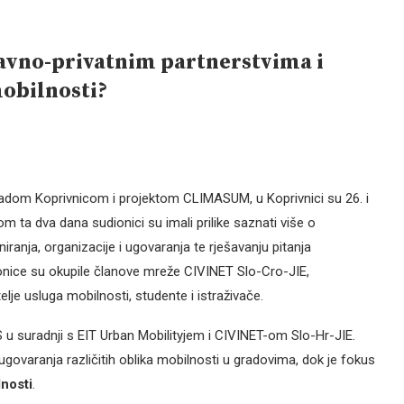
javno-privatnim partnerstvima i
obilnosti?
 Gradom Koprivnicom i projektom CLIMASUM, u Koprivnici su 26. i
kom ta dva dana sudionici su imali prilike saznati više o
ranja, organizacije i ugovaranja te rješavanju pitanja
ionice su okupile članove mreže CIVINET Slo-Cro-JIE,
elje usluga mobilnosti, studente i istraživače.
 u suradnji s EIT Urban Mobilityjem i CIVINET-om Slo-Hr-JIE.
i ugovaranja različitih oblika mobilnosti u gradovima, dok je fokus
nosti
.