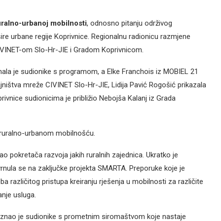
uralno-urbanoj mobilnosti
, odnosno pitanju održivog
re urbane regije Koprivnice. Regionalnu radionicu razmjene
IVINET-om Slo-Hr-JIE i Gradom Koprivnicom.
ala je sudionike s programom, a Elke Franchois iz MOBIEL 21
jništva mreže CIVINET Slo-Hr-JIE, Lidija Pavić Rogošić prikazala
rivnice sudionicima je približio Nebojša Kalanj iz Grada
 s ruralno-urbanom mobilnošću.
ao pokretača razvoja jakih ruralnih zajednica. Ukratko je
vrnula se na zaključke projekta SMARTA. Preporuke koje je
ba različitog pristupa kreiranju rješenja u mobilnosti za različite
anje usluga.
oznao je sudionike s prometnim siromaštvom koje nastaje