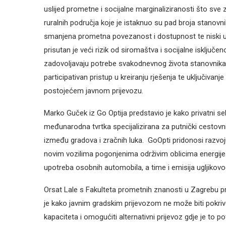
uslijed prometne i socijalne marginaliziranosti što sve 
ruralnih područja koje je istaknuo su pad broja stanovn
smanjena prometna povezanost i dostupnost te niski ud
prisutan je veći rizik od siromaštva i socijalne isključe
zadovoljavaju potrebe svakodnevnog života stanovnika. N
participativan pristup u kreiranju rješenja te uključivan
postojećem javnom prijevozu.
Marko Guček iz Go Optija predstavio je kako privatni sek
međunarodna tvrtka specijalizirana za putnički cestovni
između gradova i zračnih luka. GoOpti pridonosi razvoj
novim vozilima pogonjenima održivim oblicima energije. 
upotreba osobnih automobila, a time i emisija ugljikovo
Orsat Lale s Fakulteta prometnih znanosti u Zagrebu pr
je kako javnim gradskim prijevozom ne može biti pokrive
kapaciteta i omogućiti alternativni prijevoz gdje je to p