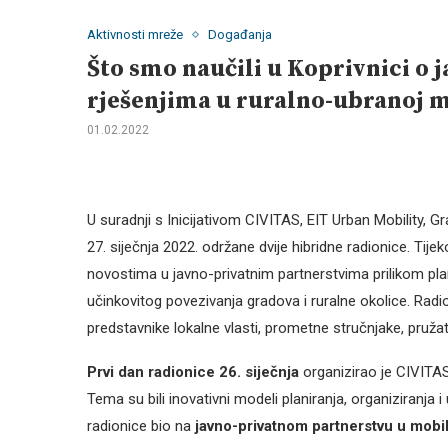
Aktivnosti mreže
Događanja
Što smo naučili u Koprivnici o 
rješenjima u ruralno-ubranoj m
01.02.2022
U suradnji s Inicijativom CIVITAS, EIT Urban Mobility,
27. siječnja 2022. održane dvije hibridne radionice. Tije
novostima u javno-privatnim partnerstvima prilikom plani
učinkovitog povezivanja gradova i ruralne okolice. Rad
predstavnike lokalne vlasti, prometne stručnjake, pružat
Prvi dan radionice 26. siječnja
organizirao je CIVITAS
Tema su bili inovativni modeli planiranja, organiziranja 
radionice bio na
javno-privatnom partnerstvu u mobil