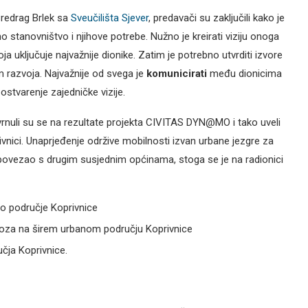
Predrag Brlek sa
Sveučilišta Sjever
, predavači su zaključili kako je
lno stanovništvo i njihove potrebe. Nužno je kreirati viziju onoga
koja uključuje najvažnije dionike. Zatim je potrebno utvrditi izvore
m razvoja. Najvažnije od svega je
komunicirati
među dionicima
ostvarenje zajedničke vizije.
vrnuli su se na rezultate projekta CIVITAS DYN@MO i tako uveli
ivnici. Unaprjeđenje održive mobilnosti izvan urbane jezgre za
e povezao s drugim susjednim općinama, stoga se je na radionici
no područje Koprivnice
jevoza na širem urbanom području Koprivnice
učja Koprivnice.