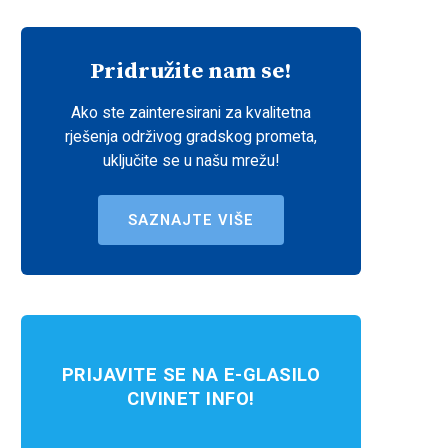
Pridružite nam se!
Ako ste zainteresirani za kvalitetna
rješenja održivog gradskog prometa,
uključite se u našu mrežu!
SAZNAJTE VIŠE
PRIJAVITE SE NA E-GLASILO
CIVINET INFO!