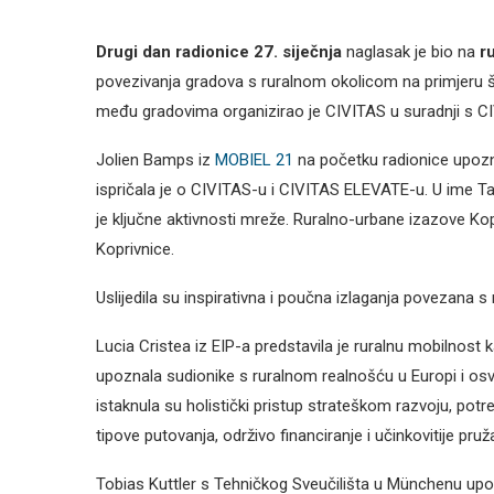
Drugi dan radionice 27. siječnja
naglasak je bio na
r
povezivanja gradova s ruralnom okolicom na primjeru ši
među gradovima organizirao je CIVITAS u suradnji s C
Jolien Bamps iz
MOBIEL 21
na početku radionice upozn
ispričala je o CIVITAS-u i CIVITAS ELEVATE-u. U ime Ta
je ključne aktivnosti mreže. Ruralno-urbane izazove Kop
Koprivnice.
Uslijedila su inspirativna i poučna izlaganja povezana
Lucia Cristea iz EIP-a predstavila je ruralnu mobilnost k
upoznala sudionike s ruralnom realnošću u Europi i os
istaknula su holistički pristup strateškom razvoju, potre
tipove putovanja, održivo financiranje i učinkovitije pruž
Tobias Kuttler s Tehničkog Sveučilišta u Münchenu up