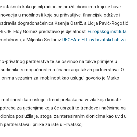
e istaknula kako je cilj radionice pružiti dionicima koji se bave
ovacija u mobilnosti koje su prihvatljive, financijski održive i
pozdravila dogradonačelnica Ksenija Ostriž, a Lidija Pavić-Rogošić
r-JIE. Eloy Gomez predstavio je djelatnosti
Europskog instituta
mobilnosti, a Miljenko Sedlar iz
REGEA-e EIT-ov hrvatski hub za
no-privatnog partnerstva te se osvrnuo na takve primjere u
 sudionike s mogućnostima financiranja takvih partnerstava. O
o onima vezanim za ‘mobilnost kao uslugu’ govorio je Marko
obilnosti kao usluge i trend prelaska na vozila koja koriste
i potreba za rješenjima koja će ubrzati te trendove i načinima na
adionica poslužila je, stoga, zainteresiranim dionicima kao uvid u
 partnerstava i prilike za iste u Hrvatskoj.