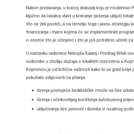
Nakon predavanja, u kraćoj diskusiji koju je moderirao 
ključno da lokalna vlast u kreiranje rješenja uključi loka
što se želi postići, a na temelju toga i jasnu strategiju 
financiranja i mjere kojima će se implementirati progra
o onome što je učinjeno i što je još potrebno učiniti za 
U nastavku radionice Nebojša Kalanj i Predrag Brlek os
sudionike u studiju slučaja o lokalnim izazovima u Kopr
Koprivnicu je od kritične važnosti kako bi se grad bolj
pokušalo odgovoriti na pitanja:
širenja postojeće biciklističke mreže na šire urba
širenja i učinkovitijeg korištenja autobusnog pri
uključivanja šire javnosti i dionika iz ruralnog podr