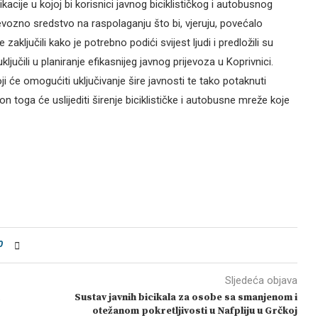
ikacije u kojoj bi korisnici javnog biciklističkog i autobusnog
evozno sredstvo na raspolaganju što bi, vjeruju, povećalo
zaključili kako je potrebno podići svijest ljudi i predložili su
ključili u planiranje efikasnijeg javnog prijevoza u Koprivnici.
ji će omogućiti uključivanje šire javnosti te tako potaknuti
toga će uslijediti širenje biciklističke i autobusne mreže koje
0
Sljedeća objava
Sustav javnih bicikala za osobe sa smanjenom i
otežanom pokretljivosti u Nafpliju u Grčkoj