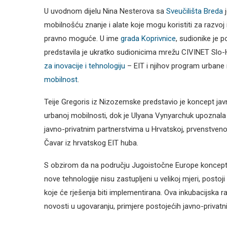
U uvodnom dijelu Nina Nesterova sa
Sveučilišta Breda
j
mobilnošću znanje i alate koje mogu koristiti za razvoj in
pravno moguće. U ime
grada Koprivnice
, sudionike je 
predstavila je ukratko sudionicima mrežu CIVINET Slo-H
za inovacije i tehnologiju
– EIT i njihov program urbane 
mobilnost
.
Teije Gregoris iz Nizozemske predstavio je koncept jav
urbanoj mobilnosti, dok je Ulyana Vynyarchuk upoznala
javno-privatnim partnerstvima u Hrvatskoj, prvenstven
Čavar iz hrvatskog EIT huba.
S obzirom da na području Jugoistočne Europe koncept m
nove tehnologije nisu zastupljeni u velikoj mjeri, postoj
koje će rješenja biti implementirana. Ova inkubacijska r
novosti u ugovaranju, primjere postojećih javno-privatnih