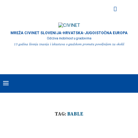
MREŽA CIVINET SLOVENIJA-HRVATSKA-JUGOISTOČNA EUROPA
Održiva mobilnost u gradovima
13 godina širenja znanja i iskustava o gradskom prometu povoljnijem za okoliš
TAG:
BABLE