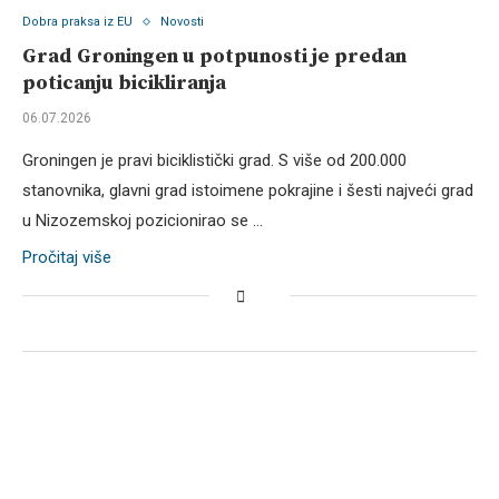
Dobra praksa iz EU
Novosti
Grad Groningen u potpunosti je predan
poticanju bicikliranja
06.07.2026
Groningen je pravi biciklistički grad. S više od 200.000
stanovnika, glavni grad istoimene pokrajine i šesti najveći grad
u Nizozemskoj pozicionirao se …
Pročitaj više