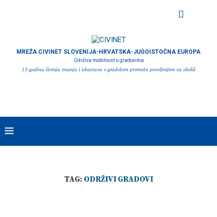
MREŽA CIVINET SLOVENIJA-HRVATSKA-JUGOISTOČNA EUROPA
Održiva mobilnost u gradovima
13 godina širenja znanja i iskustava o gradskom prometu povoljnijem za okoliš
TAG:
ODRŽIVI GRADOVI