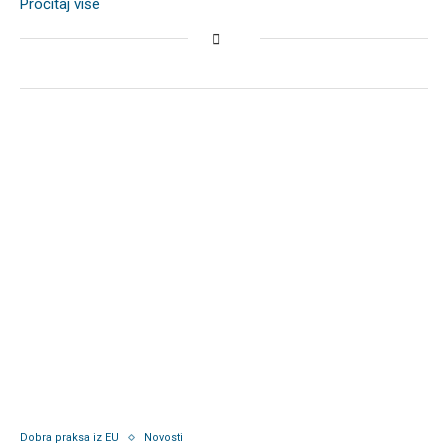
Pročitaj više
Dobra praksa iz EU
Novosti