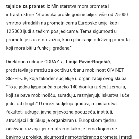
tajnice za promet
, iz Ministarstva mora prometa i
infrastrukture: “Statistika prošle godine bilježi više od 25.000
smrtno stradalih na prometnicama Europske unije, kao i
125.000 ljudi s teškim posljedicama. Tema sigurnosti u
prometu je izuzetno važna, kao i planiranje održivog prometa,
koji mora biti u funkciji građana.”
Direktorica udruge ODRAZ-a,
Lidija Pavić-Rogošić
,
predstavila je mrežu za održivu urbanu mobilnost CIVINET
Slo-Hr-JIE, koja također sudjeluje u organizaciji ovog skupa:
“To je jedna lijepa priča s preko 140 dionika iz šest zemalja,
koji se bave mobilnošću, surađuju, razmjenjuju iskustva i uče
jedni od drugih.” U mreži sudjeluju gradovi, ministarstva,
fakulteti, udruge, javna prijevozna poduzeća, instituti,
stručnjaci i dr. Skup je organiziran u Europskom tjednu
održivog razvoja, jer smatramo kako je tema kojom se
bavimo u projektu sigurnosti nemotoriziranog prometa i mreži