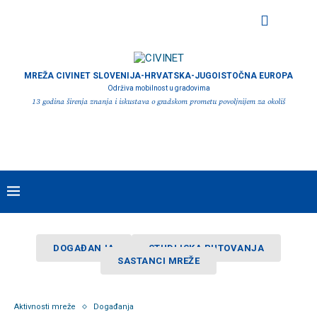
MREŽA CIVINET SLOVENIJA-HRVATSKA-JUGOISTOČNA EUROPA
Održiva mobilnost u gradovima
13 godina širenja znanja i iskustava o gradskom prometu povoljnijem za okoliš
DOGAĐANJA
STUDIJSKA PUTOVANJA
SASTANCI MREŽE
Aktivnosti mreže
Događanja