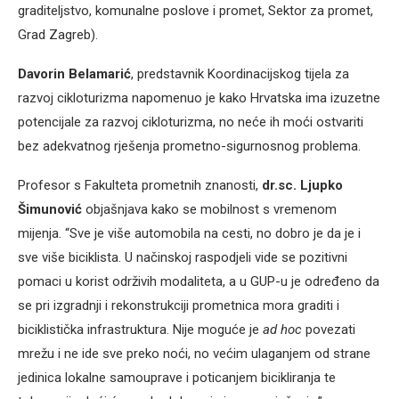
graditeljstvo, komunalne poslove i promet, Sektor za promet,
Grad Zagreb).
Davorin Belamarić
, predstavnik Koordinacijskog tijela za
razvoj cikloturizma napomenuo je kako Hrvatska ima izuzetne
potencijale za razvoj cikloturizma, no neće ih moći ostvariti
bez adekvatnog rješenja prometno-sigurnosnog problema.
Profesor s Fakulteta prometnih znanosti,
dr.sc. Ljupko
Šimunović
objašnjava kako se mobilnost s vremenom
mijenja. “Sve je više automobila na cesti, no dobro je da je i
sve više biciklista. U načinskoj raspodjeli vide se pozitivni
pomaci u korist održivih modaliteta, a u GUP-u je određeno da
se pri izgradnji i rekonstrukciji prometnica mora graditi i
biciklistička infrastruktura. Nije moguće je
ad hoc
povezati
mrežu i ne ide sve preko noći, no većim ulaganjem od strane
jedinica lokalne samouprave i poticanjem bicikliranja te