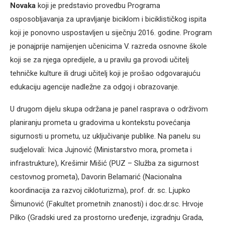
Novaka
koji je predstavio provedbu Programa
osposobljavanja za upravljanje biciklom i biciklističkog ispita
koji je ponovno uspostavljen u siječnju 2016. godine. Program
je ponajprije namijenjen učenicima V. razreda osnovne škole
koji se za njega opredijele, a u pravilu ga provodi učitelj
tehničke kulture ili drugi učitelj koji je prošao odgovarajuću
edukaciju agencije nadležne za odgoj i obrazovanje.
U drugom dijelu skupa održana je panel rasprava o održivom
planiranju prometa u gradovima u kontekstu povećanja
sigurnosti u prometu, uz uključivanje publike. Na panelu su
sudjelovali: Ivica Jujnović (Ministarstvo mora, prometa i
infrastrukture), Krešimir Mišić (PUZ – Služba za sigurnost
cestovnog prometa), Davorin Belamarić (Nacionalna
koordinacija za razvoj cikloturizma), prof. dr. sc. Ljupko
Šimunović (Fakultet prometnih znanosti) i doc.dr.sc. Hrvoje
Pilko (Gradski ured za prostorno uređenje, izgradnju Grada,