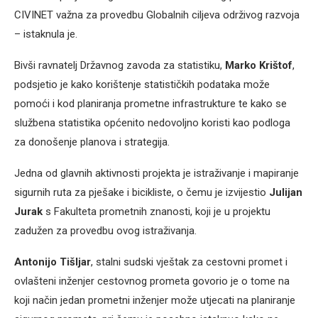
CIVINET važna za provedbu Globalnih ciljeva održivog razvoja
– istaknula je.
Bivši ravnatelj Državnog zavoda za statistiku,
Marko Krištof
,
podsjetio je kako korištenje statističkih podataka može
pomoći i kod planiranja prometne infrastrukture te kako se
službena statistika općenito nedovoljno koristi kao podloga
za donošenje planova i strategija.
Jedna od glavnih aktivnosti projekta je istraživanje i mapiranje
sigurnih ruta za pješake i bicikliste, o čemu je izvijestio
Julijan
Jurak
s Fakulteta prometnih znanosti, koji je u projektu
zadužen za provedbu ovog istraživanja.
Antonijo Tišljar
, stalni sudski vještak za cestovni promet i
ovlašteni inženjer cestovnog prometa govorio je o tome na
koji način jedan prometni inženjer može utjecati na planiranje