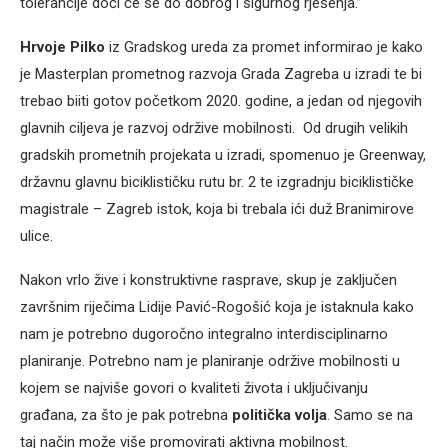
tolerancije doći će se do dobrog i sigurnog rješenja.”
Hrvoje Pilko
iz Gradskog ureda za promet informirao je kako
je Masterplan prometnog razvoja Grada Zagreba u izradi te bi
trebao biiti gotov početkom 2020. godine, a jedan od njegovih
glavnih ciljeva je razvoj održive mobilnosti. Od drugih velikih
gradskih prometnih projekata u izradi, spomenuo je Greenway,
državnu glavnu biciklističku rutu br. 2 te izgradnju biciklističke
magistrale – Zagreb istok, koja bi trebala ići duž Branimirove
ulice.
Nakon vrlo žive i konstruktivne rasprave, skup je zaključen
završnim riječima Lidije Pavić-Rogošić koja je istaknula kako
nam je potrebno dugoročno integralno interdisciplinarno
planiranje. Potrebno nam je planiranje održive mobilnosti u
kojem se najviše govori o kvaliteti života i uključivanju
građana, za što je pak potrebna
politička volja
. Samo se na
taj način može više promovirati aktivna mobilnost.