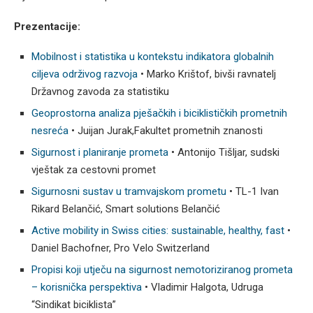
Prezentacije:
Mobilnost i statistika u kontekstu indikatora globalnih
ciljeva održivog razvoja
• Marko Krištof, bivši ravnatelj
Državnog zavoda za statistiku
Geoprostorna analiza pješačkih i biciklističkih prometnih
nesreća
• Juijan Jurak,Fakultet prometnih znanosti
Sigurnost i planiranje prometa
• Antonijo Tišljar, sudski
vještak za cestovni promet
Sigurnosni sustav u tramvajskom prometu
• TL-1 Ivan
Rikard Belančić, Smart solutions Belančić
Active mobility in Swiss cities: sustainable, healthy, fast
•
Daniel Bachofner, Pro Velo Switzerland
Propisi koji utječu na sigurnost nemotoriziranog prometa
– korisnička perspektiva
• Vladimir Halgota, Udruga
“Sindikat biciklista”