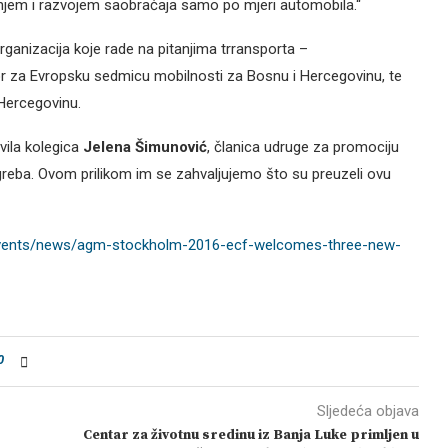
ranjem i razvojem saobraćaja samo po mjeri automobila.“
rganizacija koje rade na pitanjima trransporta –
or za Evropsku sedmicu mobilnosti za Bosnu i Hercegovinu, te
Hercegovinu.
vila kolegica
Jelena Šimunović
, članica udruge za promociju
agreba. Ovom prilikom im se zahvaljujemo što su preuzeli ovu
events/news/agm-stockholm-2016-ecf-welcomes-three-new-
0
Sljedeća objava
Centar za životnu sredinu iz Banja Luke primljen u