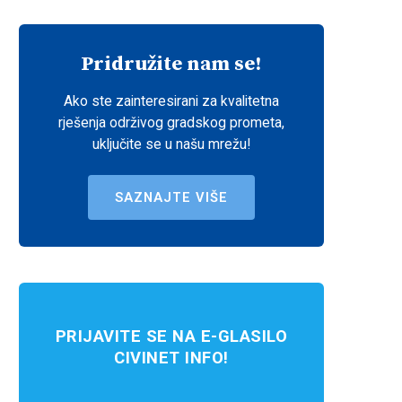
Pridružite nam se!
Ako ste zainteresirani za kvalitetna
rješenja održivog gradskog prometa,
uključite se u našu mrežu!
SAZNAJTE VIŠE
PRIJAVITE SE NA E-GLASILO
CIVINET INFO!