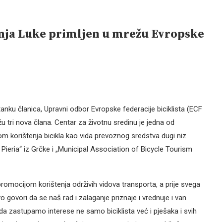
anja Luke primljen u mrežu Evropske
nku članica, Upravni odbor Evropske federacije biciklista (ECF
u tri nova člana. Centar za životnu sredinu je jedna od
om korištenja bicikla kao vida prevoznog sredstva dugi niz
 Pieria“ iz Grčke i „Municipal Association of Bicycle Tourism
promocijom korištenja održivih vidova transporta, a prije svega
Ovo govori da se naš rad i zalaganje priznaje i vrednuje i van
da zastupamo interese ne samo biciklista već i pješaka i svih