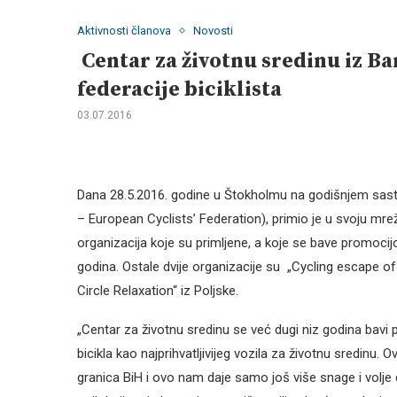
Aktivnosti članova
Novosti
Centar za životnu sredinu iz B
federacije biciklista
03.07.2016
Dana 28.5.2016. godine u Štokholmu na godišnjem sasta
– European Cyclists’ Federation), primio je u svoju mrež
organizacija koje su primljene, a koje se bave promocij
godina. Ostale dvije organizacije su „Cycling escape of
Circle Relaxation“ iz Poljske.
„Centar za životnu sredinu se već dugi niz godina bavi 
bicikla kao najprihvatljivijeg vozila za životnu sredinu. 
granica BiH i ovo nam daje samo još više snage i volje 