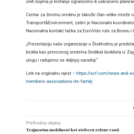
onih kojima je kretanje ograničeno ili uskraćeno plani
Centar za životnu sredinu je takođe član velike mreže o
Transport&Environment, zatim je Nacionalni koordinat
Nacionalna kontakt tačka za EuroVelo rute za Bosnu i 
„Prezentaciju naše organizacije u Štokholmu je predsta
bicikla kao prevoznog sredstva Sindikat biciklista iz Z
ulogu i radujemo se daljnjoj saradnji.“
Link na originalnu vijest –
https://ecf.com/news-and-
members-associations-its-family
Prethodna objava
Trajnostna mobilnost kot steberu zelene rasti