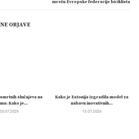
mrežu Evropske federacije biciklista
ČNE OBJAVE
smrtnih slučajeva na
Kako je Estonija izgradila model za
ama: Kako je...
nabavu inovativnih...
20.07.2026
13.07.2026