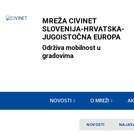
MREŽA CIVINET
SLOVENIJA-HRVATSKA-
JUGOISTOČNA EUROPA
Održiva mobilnost u
gradovima
NOVOSTI
O MREŽI
AK
NOVOSTI
NAJAV