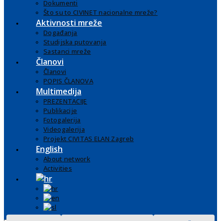
Dokumenti
Što su to CIVINET nacionalne mreže?
Aktivnosti mreže
Događanja
Studijska putovanja
Sastanci mreže
Članovi
Članovi
POPIS ČLANOVA
Multimedija
PREZENTACIJE
Publikacije
Fotogalerija
Videogalerija
Projekt CIVITAS ELAN Zagreb
English
About network
Activities