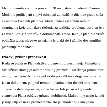
Malmö trenutno radi na provedbi 20 inicijativa određenih Planom.
Modalno podijeljeni ciljevi određeni za različite dijelove grada sada
su osnova lokalnih planova. Model rada s različitim radnim
skupinama koje pronalaze rješenja za različite probleme usvojen je i
za izradu drugih strateških dokumenata grada. Iako je plan bio vruća
politička tema, njegovo usvajanje je olakšalo i učinilo dostupnijim
planiranje mobilnosti.
Izazovi, prilike i prenosivost
Kada se planirao Plan održive urbane mobilnosti, ideja Malmöa je
bila učiniti strategiju automobilskog prometa i korištenja prometnica
mnogo jasnijom. No to se pokazalo prevelikim zalogajem za samo
jedan dokument, pa grad trenutno planira kako dostići određene
ciljeve na detaljniji način, što je trebao biti jedan od glavnih
elemenata Plana održive urbane mobilnosti. Malmö nije uspio iznaći
jasnije ciljeve ni za promet tereta, što je također bila inicijalna