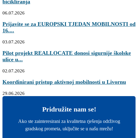
bicikliranja
06.07.2026
Prijavite se za EUROPSKI TJEDAN MOBILNOSTI od
16....
03.07.2026
Pilot projekt REALLOCATE donosi sigurnije školske
ulice u...
02.07.2026
Koordinirani pristup aktivnoj mobilnosti u Livornu
29.06.2026
Pridružite nam se!
Ako ste zainteresirani za kvalitetna rješenja održivog
gradskog prometa, uključite se u našu mrežu!