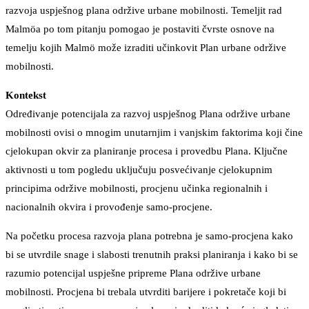
razvoja uspješnog plana održive urbane mobilnosti. Temeljit rad
Malmöa po tom pitanju pomogao je postaviti čvrste osnove na
temelju kojih Malmö može izraditi učinkovit Plan urbane održive
mobilnosti.
Kontekst
Određivanje potencijala za razvoj uspješnog Plana održive urbane
mobilnosti ovisi o mnogim unutarnjim i vanjskim faktorima koji čine
cjelokupan okvir za planiranje procesa i provedbu Plana. Ključne
aktivnosti u tom pogledu uključuju posvećivanje cjelokupnim
principima održive mobilnosti, procjenu učinka regionalnih i
nacionalnih okvira i provođenje samo-procjene.
Na početku procesa razvoja plana potrebna je samo-procjena kako
bi se utvrdile snage i slabosti trenutnih praksi planiranja i kako bi se
razumio potencijal uspješne pripreme Plana održive urbane
mobilnosti. Procjena bi trebala utvrditi barijere i pokretače koji bi