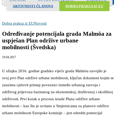
NOVOSTI
NAJAVA DOGAĐANJA
NATJEČAJI
Search
AKTIVNOSTI ČLANOVA
DOBRA PRAKSA IZ EU
Dobra praksa iz EU
Novosti
Određivanje potencijala grada Malmöa za
uspješan Plan održive urbane
mobilnosti (Švedska)
19.04.2017
U ožujku 2016. godine gradsko vijeće grada Malmöa usvojilo je
svoj prvi Plan održive urbane mobilnosti, ključan dokument kojim se
zauzima cjelovit pristup poveznici između urbanog razvoja i
održivog prijevoza baziranog na ekonomskoj, društvenoj i okolišnoj
održivosti. Prvi korak u procesu izrade Plana održive urbane
mobilnosti – kao što je ocrtano u Smjernicama za planove održive
urbane mobilnosti Europske komisije – jest odrediti potencijal