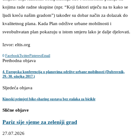
kojima rade radne skupine (npr. “Koji faktori utječu na to kako se
ljudi kreću našim gradom”) također su dobar način za dolazak do
kvalitetnog plana. Kada Plan održive urbane mobilnosti i
sveobuhvatan plan pokazuju u istom smjeru lako je dalje djelovati.
Izvor: eltis.org
0
Facebook
Twitter
Pinterest
Email
Prethodna objava
4. Europska konferencija o planovima održive urbane mobilnosti (Dubrovnik,
29.-30. ožujka 2017.)
Sljedeća objava
Kineski primjeri bike-sharing sustava bez stalaka za bicikle
Slične objave
Pariz sije sjeme za zeleniji grad
27.07.2026