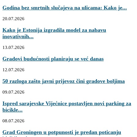
Godina bez smrtnih slučajeva na ulicama: Kako je...
20.07.2026
Kako je Estonija izgradila model za nabavu
inovativnih...
13.07.2026
Gradovi budućnosti planiraju se već danas
12.07.2026
50 razloga zašto javni prijevoz čini gradove boljima
09.07.2026
Ispred sarajevske Vijećnice postavljen novi parking za
bicikle...
08.07.2026
Grad Groningen u potpunosti je predan poticanju