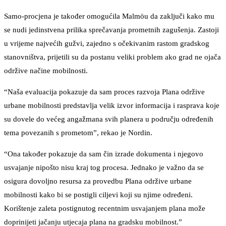
Samo-procjena je također omogućila Malmöu da zaključi kako mu
se nudi jedinstvena prilika sprečavanja prometnih zagušenja. Zastoji
u vrijeme najvećih gužvi, zajedno s očekivanim rastom gradskog
stanovništva, prijetili su da postanu veliki problem ako grad ne ojača
održive načine mobilnosti.
“Naša evaluacija pokazuje da sam proces razvoja Plana održive
urbane mobilnosti predstavlja velik izvor informacija i rasprava koje
su dovele do većeg angažmana svih planera u području određenih
tema povezanih s prometom”, rekao je Nordin.
“Ona također pokazuje da sam čin izrade dokumenta i njegovo
usvajanje nipošto nisu kraj tog procesa. Jednako je važno da se
osigura dovoljno resursa za provedbu Plana održive urbane
mobilnosti kako bi se postigli ciljevi koji su njime određeni.
Korištenje zaleta postignutog recentnim usvajanjem plana može
doprinijeti jačanju utjecaja plana na gradsku mobilnost.”