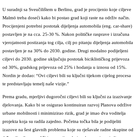
U suradnji sa Sveučilištem u Berlinu, grad je procijenio koje ciljeve
Malmö treba doseći kako bi postao grad koji raste na održiv način.
Procijenjeni potrebni postotak dijeljenja automobila (eng. car-share)
postavljen je na cca. 25-30 %. Nakon političke rasprave i izračuna
vjerojatnosti postizanja tog cilja, cilj po pitanju dijeljenja automobila
postavljen je na 30% do 2030. godine. Drugi modalno podijeljeni
ciljevi do 2030. godine uključuju postotak biciklističkog prijevoza
od 30%, gradskog prijevoza od 25% i hodanja u iznosu od 15%.
Nordin je dodao: “Ovi ciljevi bili su ključni tijekom cijelog procesa
te predstavljaju temelj naše vizije.”
Prema gradu, mjerljivi dugoročni ciljevi bili su ključni za izazivanje
djelovanja. Kako bi se osigurao kontinuiran razvoj Planova održive
urbane mobilnosti i minimizirao rizik, grad je imao dva voditelja
projekta koja su radila zajedno. Početna točka bila je podijeliti
izazove na šest glavnih problema koje su rješavale radne skupine od