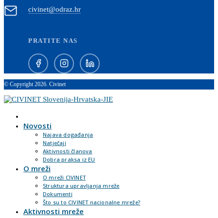
civinet@odraz.hr
PRATITE NAS
© Copyright 2026. Civinet
Novosti
Najava događanja
Natječaji
Aktivnosti članova
Dobra praksa iz EU
O mreži
O mreži CIVINET
Struktura upravljanja mreže
Dokumenti
Što su to CIVINET nacionalne mreže?
Aktivnosti mreže