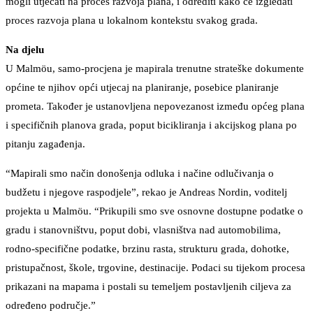
mogli utjecati na proces razvoja plana, i odrediti kako će izgledati
proces razvoja plana u lokalnom kontekstu svakog grada.
Na djelu
U Malmöu, samo-procjena je mapirala trenutne strateške dokumente
općine te njihov opći utjecaj na planiranje, posebice planiranje
prometa. Također je ustanovljena nepovezanost između općeg plana
i specifičnih planova grada, poput bicikliranja i akcijskog plana po
pitanju zagađenja.
“Mapirali smo način donošenja odluka i načine odlučivanja o
budžetu i njegove raspodjele”, rekao je Andreas Nordin, voditelj
projekta u Malmöu. “Prikupili smo sve osnovne dostupne podatke o
gradu i stanovništvu, poput dobi, vlasništva nad automobilima,
rodno-specifične podatke, brzinu rasta, strukturu grada, dohotke,
pristupačnost, škole, trgovine, destinacije. Podaci su tijekom procesa
prikazani na mapama i postali su temeljem postavljenih ciljeva za
određeno područje.”