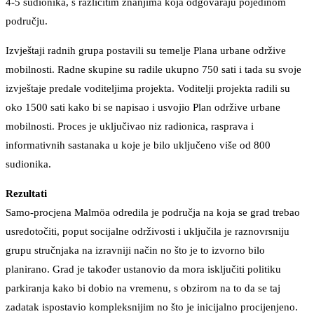
4-5 sudionika, s različitim znanjima koja odgovaraju pojedinom
području.
Izvještaji radnih grupa postavili su temelje Plana urbane održive
mobilnosti. Radne skupine su radile ukupno 750 sati i tada su svoje
izvještaje predale voditeljima projekta. Voditelji projekta radili su
oko 1500 sati kako bi se napisao i usvojio Plan održive urbane
mobilnosti. Proces je uključivao niz radionica, rasprava i
informativnih sastanaka u koje je bilo uključeno više od 800
sudionika.
Rezultati
Samo-procjena Malmöa odredila je područja na koja se grad trebao
usredotočiti, poput socijalne održivosti i uključila je raznovrsniju
grupu stručnjaka na izravniji način no što je to izvorno bilo
planirano. Grad je također ustanovio da mora isključiti politiku
parkiranja kako bi dobio na vremenu, s obzirom na to da se taj
zadatak ispostavio kompleksnijim no što je inicijalno procijenjeno.