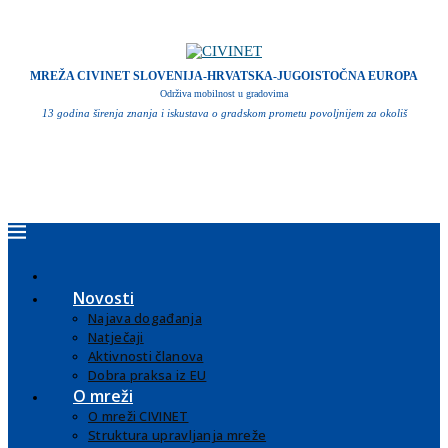
MREŽA CIVINET SLOVENIJA-HRVATSKA-JUGOISTOČNA EUROPA
Održiva mobilnost u gradovima
13 godina širenja znanja i iskustava o gradskom prometu povoljnijem za okoliš
Novosti
Najava događanja
Natječaji
Aktivnosti članova
Dobra praksa iz EU
O mreži
O mreži CIVINET
Struktura upravljanja mreže