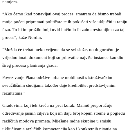
namjera.
“Ako ćemo ikad ponavljati ovaj proces, smatram da bismo trebali
ranije početi pripremati političare te ih pokušati više uključiti u raniju
fazu. To bi im pružilo bolji uvid i učinilo ih zainteresiranijima za taj
proces”, kaže Nordin.
“Možda će trebati neko vrijeme da se svi slože, no dugoročno je
vrijedno imati dokument koji su prihvatile najviše instance kao dio
šireg procesa planiranja grada.
Povezivanje Plana održive urbane mobilnosti s istraživačkim i
sveučilišnim studijama također daje kredibilitet predstavljenim
rezultatima.”
Gradovima koji tek kreću na prvi korak, Malmö preporučuje
određivanje jasnih ciljeva koji im daju broj kojem streme u pogledu
različitih modova prometa. Miješane radne skupine u smislu
uključivanja različitih kompetencija kao i konkretnih pitanja na