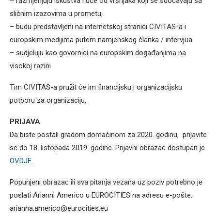
– razmjenjuju iskustva i uče od vršnjaka koji se suočavaju sa
sličnim izazovima u prometu;
– budu predstavljeni na internetskoj stranici CIVITAS-a i
europskim medijima putem namjenskog članka / intervjua
– sudjeluju kao govornici na europskim događanjima na
visokoj razini
Tim CIVITAS-a pružit će im financijsku i organizacijsku
potporu za organizaciju.
PRIJAVA
Da biste postali gradom domaćinom za 2020. godinu, prijavite
se do 18. listopada 2019. godine. Prijavni obrazac dostupan je
OVDJE
.
Popunjeni obrazac ili sva pitanja vezana uz poziv potrebno je
poslati Arianni Americo u EUROCITIES na adresu e-pošte:
arianna.americo@eurocities.eu