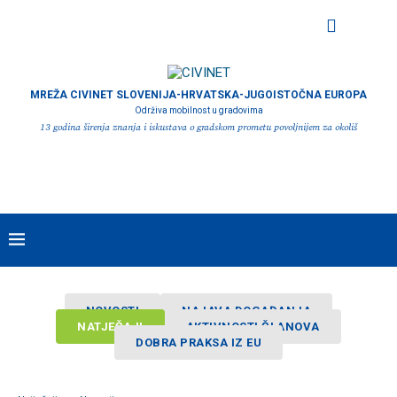
MREŽA CIVINET SLOVENIJA-HRVATSKA-JUGOISTOČNA EUROPA
Održiva mobilnost u gradovima
13 godina širenja znanja i iskustava o gradskom prometu povoljnijem za okoliš
NOVOSTI
NAJAVA DOGAĐANJA
NATJEČAJI
AKTIVNOSTI ČLANOVA
DOBRA PRAKSA IZ EU