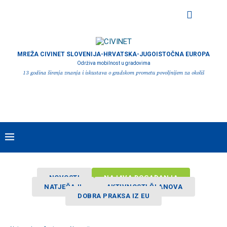
MREŽA CIVINET SLOVENIJA-HRVATSKA-JUGOISTOČNA EUROPA
Održiva mobilnost u gradovima
13 godina širenja znanja i iskustava o gradskom prometu povoljnijem za okoliš
NOVOSTI
NAJAVA DOGAĐANJA
NATJEČAJI
AKTIVNOSTI ČLANOVA
DOBRA PRAKSA IZ EU