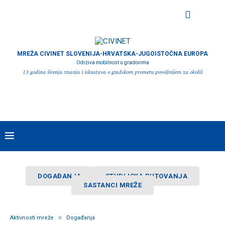
MREŽA CIVINET SLOVENIJA-HRVATSKA-JUGOISTOČNA EUROPA
Održiva mobilnost u gradovima
13 godina širenja znanja i iskustava o gradskom prometu povoljnijem za okoliš
DOGAĐANJA
STUDIJSKA PUTOVANJA
SASTANCI MREŽE
Aktivnosti mreže
Događanja