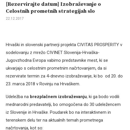
[Rezervirajte datum] Izobraževanje o
Celostnih prometnih strategijah slo
22.12.2017
Hrvaški in slovenski partnerji projekta CIVITAS PROSPERITY v
sodelovanju z mrežo CIVINET Slovenija-Hrvaška-
Jugovzhodna Evropa vabimo predstavnike mest, ki se
ukvarjajo s celostnim prometnim načrtovanjem, da si
rezervirate termin za 4-dnevno izobraževanje, ki bo od 20. do
23. marca 2018 v Rovinju na Hrvaškem.
Udeležba na
brezplačnem izobraževanju
, ki ga bodo vodili
mednarodni predavatelji, bo omogočena do 30 udeležencem
iz Slovenije in Hrvaške. Poudarek bo na interaktivnem in
terenskem delu ter na aktualnih temah prometnega
načrtovanja, kot so: