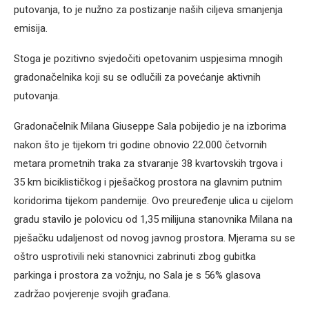
putovanja, to je nužno za postizanje naših ciljeva smanjenja
emisija.
Stoga je pozitivno svjedočiti opetovanim uspjesima mnogih
gradonačelnika koji su se odlučili za povećanje aktivnih
putovanja.
Gradonačelnik Milana Giuseppe Sala pobijedio je na izborima
nakon što je tijekom tri godine obnovio 22.000 četvornih
metara prometnih traka za stvaranje 38 kvartovskih trgova i
35 km biciklističkog i pješačkog prostora na glavnim putnim
koridorima tijekom pandemije. Ovo preuređenje ulica u cijelom
gradu stavilo je polovicu od 1,35 milijuna stanovnika Milana na
pješačku udaljenost od novog javnog prostora. Mjerama su se
oštro usprotivili neki stanovnici zabrinuti zbog gubitka
parkinga i prostora za vožnju, no Sala je s 56% glasova
zadržao povjerenje svojih građana.