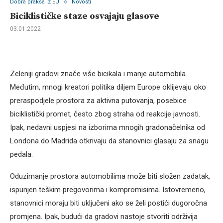
Dobra praksa iz EU
Novosti
Biciklističke staze osvajaju glasove
03.01.2022
Zeleniji gradovi znače više bicikala i manje automobila.
Međutim, mnogi kreatori politika diljem Europe oklijevaju oko
preraspodjele prostora za aktivna putovanja, posebice
biciklistički promet, često zbog straha od reakcije javnosti.
Ipak, nedavni uspjesi na izborima mnogih gradonačelnika od
Londona do Madrida otkrivaju da stanovnici glasaju za snagu
pedala.
Oduzimanje prostora automobilima može biti složen zadatak,
ispunjen teškim pregovorima i kompromisima. Istovremeno,
stanovnici moraju biti uključeni ako se želi postići dugoročna
promjena. Ipak, budući da gradovi nastoje stvoriti održivija