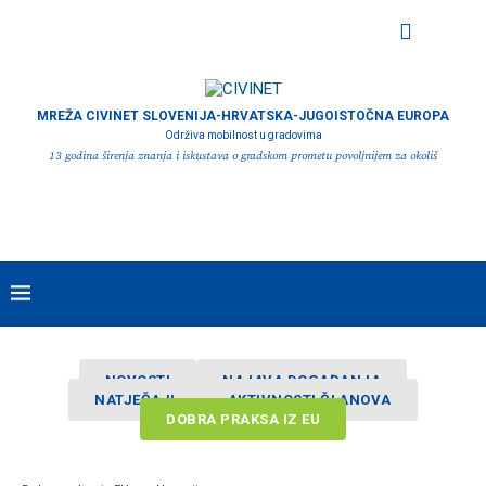
MREŽA CIVINET SLOVENIJA-HRVATSKA-JUGOISTOČNA EUROPA
Održiva mobilnost u gradovima
13 godina širenja znanja i iskustava o gradskom prometu povoljnijem za okoliš
NOVOSTI
NAJAVA DOGAĐANJA
NATJEČAJI
AKTIVNOSTI ČLANOVA
DOBRA PRAKSA IZ EU