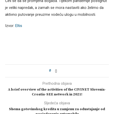
Čini se da se promjena događa. Tijekom pandemije postignut
je veliki napredak, a zamah se mora nastaviti ako želimo da
aktivno putovanje preuzme vodeću ulogu u mobilnosti.
Izvor:
Eltis
0
Prethodna objava
A brief overview of the activities of the CIVINET Slovenia-
Croatia-SEE network in 2021!
Sljedeća objava
Shema gotovinskog kredita u zamjenu za odustajanje od