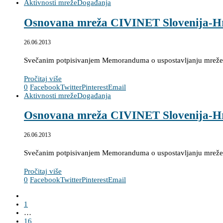
Aktivnosti mreže
Događanja
Osnovana mreža CIVINET Slovenija-H
26.06.2013
Svečanim potpisivanjem Memoranduma o uspostavljanju mreže CI
Pročitaj više
0
Facebook
Twitter
Pinterest
Email
Aktivnosti mreže
Događanja
Osnovana mreža CIVINET Slovenija-H
26.06.2013
Svečanim potpisivanjem Memoranduma o uspostavljanju mreže CI
Pročitaj više
0
Facebook
Twitter
Pinterest
Email
1
…
16