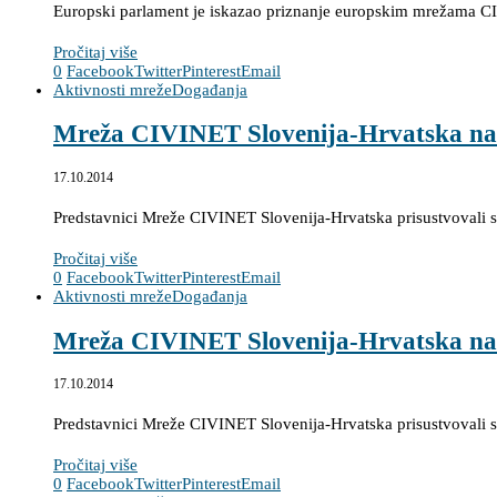
Europski parlament je iskazao priznanje europskim mrežama CI
Pročitaj više
0
Facebook
Twitter
Pinterest
Email
Aktivnosti mreže
Događanja
Mreža CIVINET Slovenija-Hrvatska na k
17.10.2014
Predstavnici Mreže CIVINET Slovenija-Hrvatska prisustvovali su
Pročitaj više
0
Facebook
Twitter
Pinterest
Email
Aktivnosti mreže
Događanja
Mreža CIVINET Slovenija-Hrvatska na k
17.10.2014
Predstavnici Mreže CIVINET Slovenija-Hrvatska prisustvovali su
Pročitaj više
0
Facebook
Twitter
Pinterest
Email