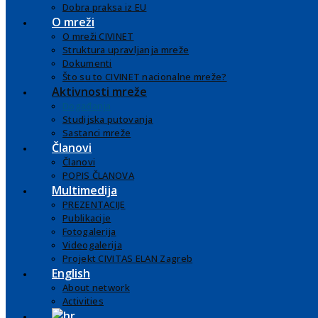
Dobra praksa iz EU
O mreži
O mreži CIVINET
Struktura upravljanja mreže
Dokumenti
Što su to CIVINET nacionalne mreže?
Aktivnosti mreže
Događanja
Studijska putovanja
Sastanci mreže
Članovi
Članovi
POPIS ČLANOVA
Multimedija
PREZENTACIJE
Publikacije
Fotogalerija
Videogalerija
Projekt CIVITAS ELAN Zagreb
English
About network
Activities