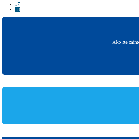
17
18
Ako ste zaint