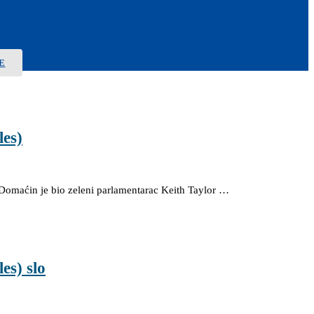
E
les)
Domaćin je bio zeleni parlamentarac Keith Taylor …
es) slo