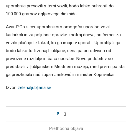
uporabniki prevozili s temi vozili, bodo lahko prihranili do
100.000 gramov ogljikovega dioksida.
Avant2Go sicer uporabnikom omogoča uporabo vozil
kadarkoli in za poljubne opravke znotraj dneva, pri čemer za
vozilo plačajo le takrat, ko ga imajo v uporabi. Uporabljali ga
bodo lahko tudi zunaj Ljubljane, cena pa bo odvisna od
prevožene razdalje in časa uporabe. Novo pridobitev so
predstavili v ljubljanskem Mestnem muzeju, med prvimi pa sta
ga preizkusila naš župan Janković in minister Koprivnikar.
Izvor:
zelenaljubljana.si/
0
Prethodna objava