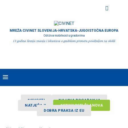
MREŽA CIVINET SLOVENIJA-HRVATSKA-JUGOISTOČNA EUROPA
Održiva mobilnost u gradovima
13 godina širenja znanja i iskustava o gradskom prometu povoljnijem za okoliš
NOVOSTI
NAJAVA DOGAĐANJA
NATJEČAJI
AKTIVNOSTI ČLANOVA
DOBRA PRAKSA IZ EU