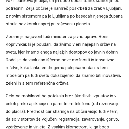
vozil. Janković je dejal, da jih bodo dodali toliko, kolikor jih bo
potrebnih. Želja občine je namreč poskrbeti za zrak v Ljubljani,
z novim sistemom pa je Ljubljana po besedah njenega župana
storila nov korak naprej pri reševanju planeta.
Zbrane je nagovoril tudi minister za javno upravo Boris
Koprivnikar, ki je poudaril, da živimo v eni najlepših držav na
svetu, kjer imamo enega najlažjih dostopov do javnih dobrin.
Dodal je, da vsak dan iščemo nove možnosti in inovativne
rešitve, kako lahko en drugemu polepšamo dan, s tem
modelom pa tudi svetu dokazujemo, da znamo biti inovativni,
zeleni in s tem referenčna država.
Celotna mobilnost bo potekala brez škodljivih izpustov in v
celoti preko aplikacije na pametnem telefonu (od rezervacije
do plačila). Prednost car sharinga na občini vidijo tudi v tem,
da so v storitev že vključeni registracija, zavarovanje, gorivo,
vzdrževanje in vinjeta. Z vsakim kilometrom, ki ga bodo