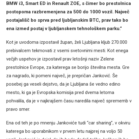
BMW i3, Smart ED in Renault ZOE, s čimer bo prestolnica
postopoma razbremenjena za 500 do 1000 vozil. Največ
postajališč bo sprva pred ljubljanskim BTC, prav tako bo
ena izmed postaj v ljubljanskem tehnološkem parku.”
Kot je uvodoma izpostavil župan, želi Ljubljana kljub 270.000
prebivalcem tekmovati z vsemi svetovnimi mesti. Kot enega
večjih uspehov je izpostavil prav letošnji naziv Zelene
prestolnice Evrope, za katerega se borijo številna mesta. Gre
za nagrado, ki pomeni največ, je prepričan Janković. Še
posebej ga veseli dejstvo, da je Ljubljana še vedno edino
mesto, ki ga je Evropska komisija pred dvema letoma
pohvalila, da je v najkrajšem času naredila največ sprememb v
pravo smer.
Ena od teh je po mnenju Jankoviće tudi “car sharing”, v okviru
katerega bo uporabnikom v prvem letu najprej na voljo 50