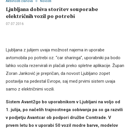
Aktivnosti članova
Novosti
Ljubljana dobiva storitev souporabe
električnih vozil po potrebi
07.07.2016
Ljubljana z julijem uvaja možnost najema in uporabe
avtomobila po potrebi oz. “car sharinga”, uporabniki pa bodo
lahko vozila rezervirali in plačali preko spletne aplikacije. Župan
Zoran Janković je prepričan, da novost Ljubljano zopet
postavlja na pedestal Evrope, saj med prvimi sistem uvaja
samo z električnimi vozili.
Sistem Avant2go bo uporabnikom v Ljubljani na voljo od
1. julija, po načelih trajnostnega sobivanja pa so ga razvili
v podjetju Avantcar ob podpori družbe Comtrade. V
prvem letu bo v uporabi 50 vozil modre barve, modelov