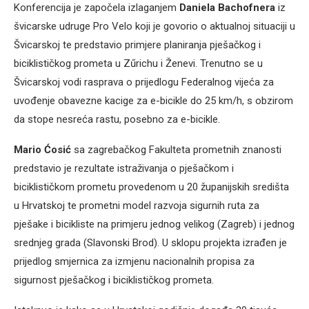
Konferencija je započela izlaganjem
Daniela Bachofnera
iz
švicarske udruge Pro Velo koji je govorio o aktualnoj situaciji u
Švicarskoj te predstavio primjere planiranja pješačkog i
biciklističkog prometa u Zűrichu i Ženevi. Trenutno se u
Švicarskoj vodi rasprava o prijedlogu Federalnog vijeća za
uvođenje obavezne kacige za e-bicikle do 25 km/h, s obzirom
da stope nesreća rastu, posebno za e-bicikle.
Mario Ćosić
sa zagrebačkog Fakulteta prometnih znanosti
predstavio je rezultate istraživanja o pješačkom i
biciklističkom prometu provedenom u 20 županijskih središta
u Hrvatskoj te prometni model razvoja sigurnih ruta za
pješake i bicikliste na primjeru jednog velikog (Zagreb) i jednog
srednjeg grada (Slavonski Brod). U sklopu projekta izrađen je
prijedlog smjernica za izmjenu nacionalnih propisa za
sigurnost pješačkog i biciklističkog prometa.