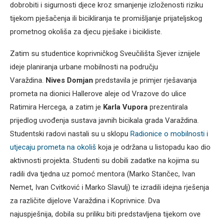
dobrobiti i sigurnosti djece kroz smanjenje izloženosti riziku
tijekom pješačenja ili bicikliranja te promišljanje prijateljskog
prometnog okoliša za djecu pješake i bicikliste.
Zatim su studentice koprivničkog Sveučilišta Sjever iznijele
ideje planiranja urbane mobilnosti na području
Varaždina.
Nives Domjan
predstavila je primjer rješavanja
prometa na dionici Hallerove aleje od Vrazove do ulice
Ratimira Hercega, a zatim je
Karla Vupora
prezentirala
prijedlog uvođenja sustava javnih bicikala grada Varaždina.
Studentski radovi nastali su u sklopu
Radionice o mobilnosti i
utjecaju prometa na okoliš
koja je održana u listopadu kao dio
aktivnosti projekta. Studenti su dobili zadatke na kojima su
radili dva tjedna uz pomoć mentora (Marko Stančec, Ivan
Nemet, Ivan Cvitković i Marko Slavulj) te izradili idejna rješenja
za različite dijelove Varaždina i Koprivnice. Dva
najuspješnija, dobila su priliku biti predstavljena tijekom ove