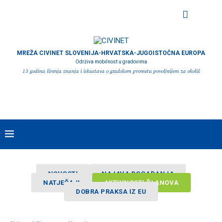
MREŽA CIVINET SLOVENIJA-HRVATSKA-JUGOISTOČNA EUROPA
Održiva mobilnost u gradovima
13 godina širenja znanja i iskustava o gradskom prometu povoljnijem za okoliš
NOVOSTI
NAJAVA DOGAĐANJA
NATJEČAJI
AKTIVNOSTI ČLANOVA
DOBRA PRAKSA IZ EU