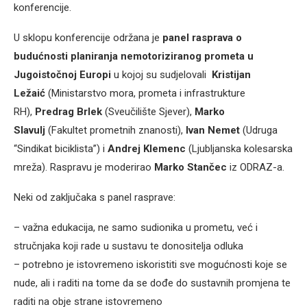
konferencije.
U sklopu konferencije održana je
panel rasprava o
budućnosti planiranja nemotoriziranog prometa u
Jugoistočnoj Europi
u kojoj su sudjelovali
Kristijan
Ležaić
(Ministarstvo mora, prometa i infrastrukture
RH),
Predrag Brlek
(Sveučilište Sjever),
Marko
Slavulj
(Fakultet prometnih znanosti),
Ivan Nemet
(Udruga
“Sindikat biciklista”) i
Andrej Klemenc
(Ljubljanska kolesarska
mreža). Raspravu je moderirao
Marko Stančec
iz ODRAZ-a.
Neki od zaključaka s panel rasprave:
– važna edukacija, ne samo sudionika u prometu, već i
stručnjaka koji rade u sustavu te donositelja odluka
– potrebno je istovremeno iskoristiti sve mogućnosti koje se
nude, ali i raditi na tome da se dođe do sustavnih promjena te
raditi na obje strane istovremeno