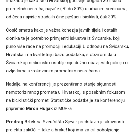
Istaknuo je kako se u Hrvatskoj godišnje događa 30 tisuća
prometnih nesreća, najviše (70 do 80%) u urbanim sredinama,
od čega najviše stradalih čine pješaci i biciklisti, čak 30%.
Ćosić smatra kako je važna kohezija javnih tijela i ostalih
dionika te je potrebno primijeniti iskustva iz Švicarske, koji
puno više rade na promociji i edukaciji. U odnosu na Švicarsku,
Hrvatska ima kvalitetniju bazu podataka, s obzirom da u
Švicarskoj medicinsko osoblje nije dužno obavijestiti policiju o
ozljedama uzrokovanim prometnim nesrećama.
Nadalje, na konferenciji je prezentirano stanje sigurnosti
nemotoriziranog prometa u Hrvatskoj, s posebnim fokusom
na biciklistički promet. Statističke podatke je za konferenciju
pripremio
Miron Huljak
iz MUP-a.
Predrag Brlek
sa Sveučilišta Sjever predstavio je aktivnosti
projekta zakOči – take a brake! koji ima za cilj poboljšanje