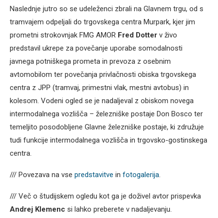
Naslednje jutro so se udeleženci zbrali na Glavnem trgu, od s
tramvajem odpeljali do trgovskega centra Murpark, kjer jim
prometni strokovnjak FMG AMOR
Fred Dotter
v živo
predstavil ukrepe za povečanje uporabe somodalnosti
javnega potniškega prometa in prevoza z osebnim
avtomobilom ter povečanja privlačnosti obiska trgovskega
centra z JPP (tramvaj, primestni vlak, mestni avtobus) in
kolesom. Vodeni ogled se je nadaljeval z obiskom novega
intermodalnega vozlišča – železniške postaje Don Bosco ter
temeljito posodobljene Glavne železniške postaje, ki združuje
tudi funkcije intermodalnega vozlišča in trgovsko-gostinskega
centra.
/// Povezava na vse
predstavitve
in
fotogalerija
.
/// Več o študijskem ogledu kot ga je doživel avtor prispevka
Andrej Klemenc
si lahko preberete v nadaljevanju.