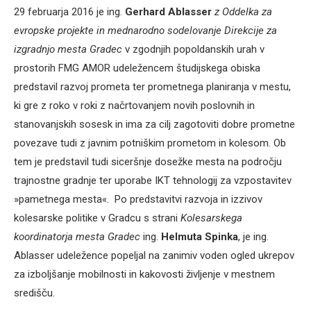
29 februarja 2016 je ing.
Gerhard Ablasser
z Oddelka za
evropske projekte in mednarodno sodelovanje Direkcije za
izgradnjo mesta Gradec
v zgodnjih popoldanskih urah v
prostorih FMG AMOR udeležencem študijskega obiska
predstavil razvoj prometa ter prometnega planiranja v mestu,
ki gre z roko v roki z načrtovanjem novih poslovnih in
stanovanjskih sosesk in ima za cilj zagotoviti dobre prometne
povezave tudi z javnim potniškim prometom in kolesom. Ob
tem je predstavil tudi siceršnje dosežke mesta na področju
trajnostne gradnje ter uporabe IKT tehnologij za vzpostavitev
»pametnega mesta«. Po predstavitvi razvoja in izzivov
kolesarske politike v Gradcu s strani
Kolesarskega
koordinatorja mesta Gradec
ing.
Helmuta Spinka
, je ing.
Ablasser udeležence popeljal na zanimiv voden ogled ukrepov
za izboljšanje mobilnosti in kakovosti življenje v mestnem
središču.