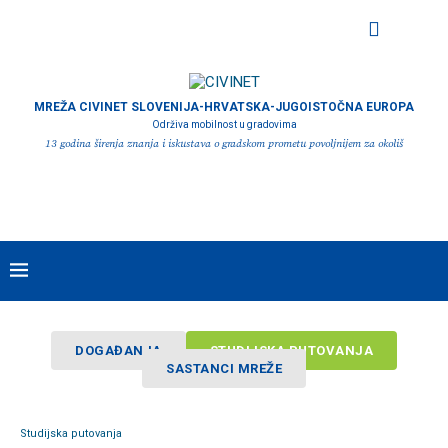
MREŽA CIVINET SLOVENIJA-HRVATSKA-JUGOISTOČNA EUROPA
Održiva mobilnost u gradovima
13 godina širenja znanja i iskustava o gradskom prometu povoljnijem za okoliš
DOGAĐANJA
STUDIJSKA PUTOVANJA
SASTANCI MREŽE
Studijska putovanja