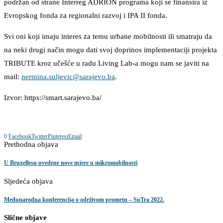
podržan od strane Interreg ADRION programa koji se finansira iz
Evropskog fonda za regionalni razvoj i IPA II fonda.
Svi oni koji imaju interes za temu urbane mobilnosti ili smatraju da
na neki drugi način mogu dati svoj doprinos implementaciji projekta
TRIBUTE kroz učešće u radu Living Lab-a mogu nam se javiti na
mail:
nermina.suljevic@sarajevo.ba
.
Izvor: https://smart.sarajevo.ba/
0
Facebook
Twitter
Pinterest
Email
Prethodna objava
U Bruxellesu uvedene nove mjere u mikromobilnosti
Sljedeća objava
Međunarodna konferencija o održivom prometu – SuTra 2022.
Slične objave