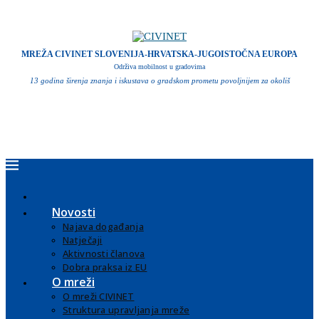
MREŽA CIVINET SLOVENIJA-HRVATSKA-JUGOISTOČNA EUROPA
Održiva mobilnost u gradovima
13 godina širenja znanja i iskustava o gradskom prometu povoljnijem za okoliš
Novosti
Najava događanja
Natječaji
Aktivnosti članova
Dobra praksa iz EU
O mreži
O mreži CIVINET
Struktura upravljanja mreže