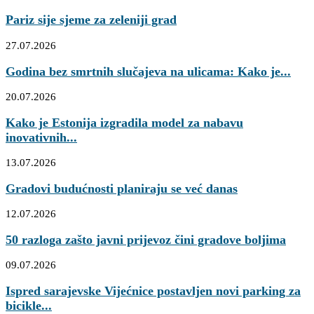
Pariz sije sjeme za zeleniji grad
27.07.2026
Godina bez smrtnih slučajeva na ulicama: Kako je...
20.07.2026
Kako je Estonija izgradila model za nabavu
inovativnih...
13.07.2026
Gradovi budućnosti planiraju se već danas
12.07.2026
50 razloga zašto javni prijevoz čini gradove boljima
09.07.2026
Ispred sarajevske Vijećnice postavljen novi parking za
bicikle...