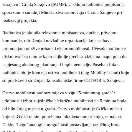
Sarajevo i Grada Sarajevo (SUMP). U sklopu radionice potpisan je
sporazum o suradnji Ministarstva saobraćaja i Grada Sarajevo pri
realizaciji projekta.
Radionica je okupila relevantna ministarstva, općine, privatne
kompanije, udruženja i nevladine organizacije koje se bave
promocijom održive urbane i elektromobilnosti. Učesnici radionice
diskutovali su o tome kako najbolje preći sa vizije na mapu puta do
uspješnog akcionog planiranja i implementacije. Poseban fokus
radionice bio je koncept ostrva mobilnosti (eng Mobility Island) koju
su predstavili stručnjaci konsultantske firme CETEOR iz Sarajeva.
Ostrvo mobilnosti podrazumijeva viziju “5-minutnog grada”:
udobnost i izbor zajedničke električne mobilnosti na 5 minuta hoda
od bilo kojeg mjesta u gradu. Ostrvo mobilnosti je fizičko mjesto
koje služi diskretnim potrebama lokaliteta unutar kojeg se nalazi.
Dakle, ‘Lego’ analogija mogućnosti postavljanja različitog broja