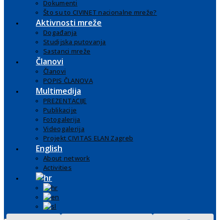
Dokumenti
Što su to CIVINET nacionalne mreže?
Aktivnosti mreže
Događanja
Studijska putovanja
Sastanci mreže
Članovi
Članovi
POPIS ČLANOVA
Multimedija
PREZENTACIJE
Publikacije
Fotogalerija
Videogalerija
Projekt CIVITAS ELAN Zagreb
English
About network
Activities