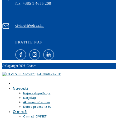
fax: +385 1 4655 200
civinet@odraz.hr
PRATITE NAS
© Copyright 2026. Civinet
Novosti
Najava događanja
Natječaji
Aktivnosti članova
Dobra praksa iz EU
O mreži
O mreži CIVINET