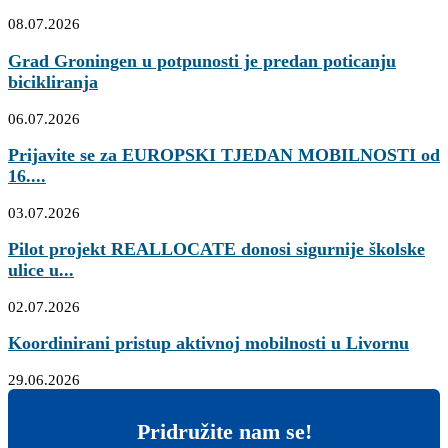
08.07.2026
Grad Groningen u potpunosti je predan poticanju
bicikliranja
06.07.2026
Prijavite se za EUROPSKI TJEDAN MOBILNOSTI od
16....
03.07.2026
Pilot projekt REALLOCATE donosi sigurnije školske
ulice u...
02.07.2026
Koordinirani pristup aktivnoj mobilnosti u Livornu
29.06.2026
Pridružite nam se!