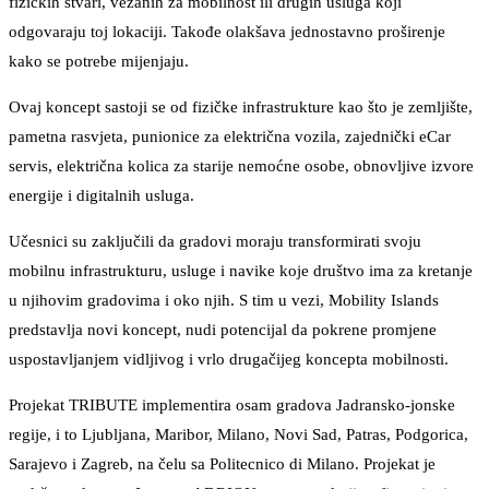
fizičkih stvari, vezanih za mobilnost ili drugih usluga koji
odgovaraju toj lokaciji. Takođe olakšava jednostavno proširenje
kako se potrebe mijenjaju.
Ovaj koncept sastoji se od fizičke infrastrukture kao što je zemljište,
pametna rasvjeta, punionice za električna vozila, zajednički eCar
servis, električna kolica za starije nemoćne osobe, obnovljive izvore
energije i digitalnih usluga.
Učesnici su zaključili da gradovi moraju transformirati svoju
mobilnu infrastrukturu, usluge i navike koje društvo ima za kretanje
u njihovim gradovima i oko njih. S tim u vezi, Mobility Islands
predstavlja novi koncept, nudi potencijal da pokrene promjene
uspostavljanjem vidljivog i vrlo drugačijeg koncepta mobilnosti.
Projekat TRIBUTE implementira osam gradova Jadransko-jonske
regije, i to Ljubljana, Maribor, Milano, Novi Sad, Patras, Podgorica,
Sarajevo i Zagreb, na čelu sa Politecnico di Milano. Projekat je