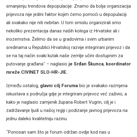
smanjenju trendova depopulacije. Znamo da bolja organizacija
prijevoza nije jedini faktor kojim ćemo pomoći u depopulaciji
ali svakako nije niti nebitan. U tom smislu organizirali smo
nekoliko prezentacija danas naših kolega iz Hrvatske ali i
inozemstva. Želimo da se u gradovima i svim urbanim
sredinama u Republici Hrvatskoj razvije integrirani prijevoz i da
se na taj način svaki kutak naše zemlje učini dostupnim za
putovanje građana˝ – naglasio
je Srđan Škunca
,
koordinator
mreže CIVINET SLO-HR-JIE.
Između ostalog,
glavni cilj Foruma
bio je svakako razmjena
iskustava s područja gdje je integrirani prijevoz već zaživio, a
kako je naglasio zamjenik župana Robert Vugrin, cilj je i
zadržavanje ljudi u našoj regiji i podizanje javnog prijevoza na
jednu daleko kvalitetniju razinu.
˝Ponosan sam što je forum održan ovdje kod nas u