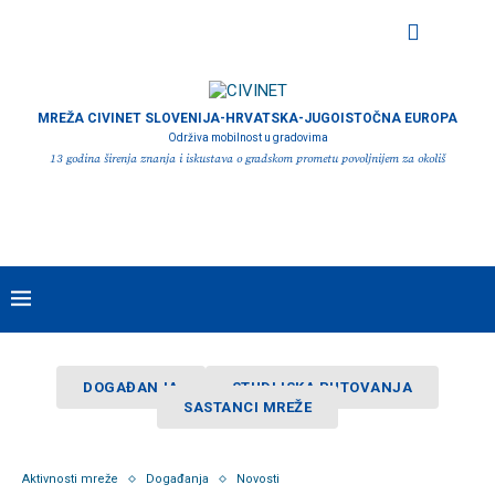
MREŽA CIVINET SLOVENIJA-HRVATSKA-JUGOISTOČNA EUROPA
Održiva mobilnost u gradovima
13 godina širenja znanja i iskustava o gradskom prometu povoljnijem za okoliš
DOGAĐANJA
STUDIJSKA PUTOVANJA
SASTANCI MREŽE
Aktivnosti mreže
Događanja
Novosti