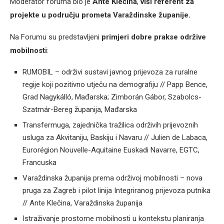
Moderator foruma bio je
Ante Klečina
,
viši referent za
projekte u području prometa Varaždinske županije.
Na Forumu su predstavljeni
primjeri dobre prakse održive
mobilnosti
:
RUMOBIL – održivi sustavi javnog prijevoza za ruralne
regije koji pozitivno utječu na demografiju // Papp Bence,
Grad Nagykálló, Mađarska; Zimborán Gábor, Szabolcs-
Szatmár-Bereg županija, Mađarska
Transfermuga, zajednička tražilica održivih prijevoznih
usluga za Akvitaniju, Baskiju i Navaru // Julien de Labaca,
Eurorégion Nouvelle-Aquitaine Euskadi Navarre, EGTC,
Francuska
Varaždinska županija prema održivoj mobilnosti – nova
pruga za Zagreb i pilot linija Integriranog prijevoza putnika
// Ante Klečina, Varaždinska županija
Istraživanje prostorne mobilnosti u kontekstu planiranja