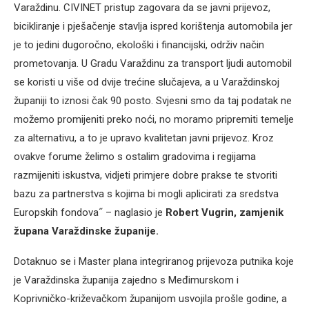
Varaždinu. CIVINET pristup zagovara da se javni prijevoz,
bicikliranje i pješačenje stavlja ispred korištenja automobila jer
je to jedini dugoročno, ekološki i financijski, održiv način
prometovanja. U Gradu Varaždinu za transport ljudi automobil
se koristi u više od dvije trećine slučajeva, a u Varaždinskoj
županiji to iznosi čak 90 posto. Svjesni smo da taj podatak ne
možemo promijeniti preko noći, no moramo pripremiti temelje
za alternativu, a to je upravo kvalitetan javni prijevoz. Kroz
ovakve forume želimo s ostalim gradovima i regijama
razmijeniti iskustva, vidjeti primjere dobre prakse te stvoriti
bazu za partnerstva s kojima bi mogli aplicirati za sredstva
Europskih fondova˝ – naglasio je
Robert Vugrin, zamjenik
župana Varaždinske županije.
Dotaknuo se i Master plana integriranog prijevoza putnika koje
je Varaždinska županija zajedno s Međimurskom i
Koprivničko-križevačkom županijom usvojila prošle godine, a