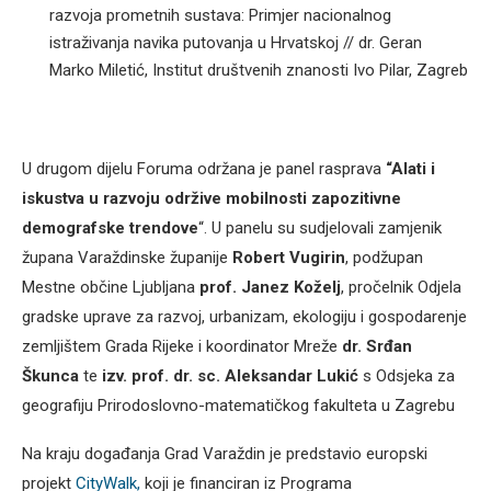
razvoja prometnih sustava: Primjer nacionalnog
istraživanja navika putovanja u Hrvatskoj // dr. Geran
Marko Miletić, Institut društvenih znanosti Ivo Pilar, Zagreb
U drugom dijelu Foruma održana je panel rasprava
“Alati i
iskustva u razvoju održive mobilnosti za
pozitivne
d
emografske trendove
“. U panelu su sudjelovali zamjenik
župana Varaždinske županije
Robert Vugirin
, podžupan
Mestne občine Ljubljana
prof. Janez Koželj
, pročelnik Odjela
gradske uprave za razvoj, urbanizam, ekologiju i gospodarenje
zemljištem Grada Rijeke i koordinator Mreže
dr. Srđan
Škunca
te
izv. prof. dr. sc. Aleksandar Lukić
s Odsjeka za
geografiju Prirodoslovno-matematičkog fakulteta u Zagrebu
Na kraju događanja Grad Varaždin je predstavio europski
projekt
CityWalk,
koji je financiran iz Programa