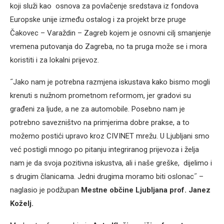
koji služi kao osnova za povlačenje sredstava iz fondova
Europske unije između ostalog i za projekt brze pruge
Čakovec – Varaždin – Zagreb kojem je osnovni cilj smanjenje
vremena putovanja do Zagreba, no ta pruga može se i mora
koristiti i za lokalni prijevoz.
˝Jako nam je potrebna razmjena iskustava kako bismo mogli
krenuti s nužnom prometnom reformom, jer gradovi su
građeni za ljude, a ne za automobile. Posebno nam je
potrebno savezništvo na primjerima dobre prakse, a to
možemo postići upravo kroz CIVINET mrežu. U Ljubljani smo
već postigli mnogo po pitanju integriranog prijevoza i želja
nam je da svoja pozitivna iskustva, ali i naše greške, dijelimo i
s drugim članicama. Jedni drugima moramo biti oslonac˝ –
naglasio je podžupan
Mestne občine Ljubljana prof. Janez
Koželj.