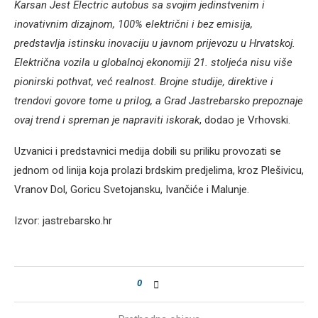
Karsan Jest Electric autobus sa svojim jedinstvenim i
inovativnim dizajnom, 100% električni i bez emisija,
predstavlja istinsku inovaciju u javnom prijevozu u Hrvatskoj.
Električna vozila u globalnoj ekonomiji 21. stoljeća nisu više
pionirski pothvat, već realnost. Brojne studije, direktive i
trendovi govore tome u prilog, a Grad Jastrebarsko prepoznaje
ovaj trend i spreman je napraviti iskorak
, dodao je Vrhovski.
Uzvanici i predstavnici medija dobili su priliku provozati se
jednom od linija koja prolazi brdskim predjelima, kroz Plešivicu,
Vranov Dol, Goricu Svetojansku, Ivančiće i Malunje.
Izvor: jastrebarsko.hr
0