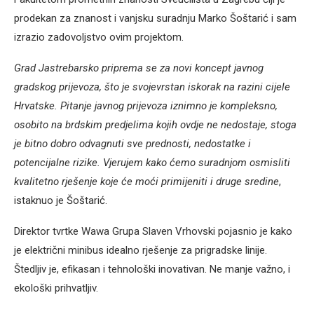
prodekan za znanost i vanjsku suradnju Marko Šoštarić i sam
izrazio zadovoljstvo ovim projektom.
Grad Jastrebarsko priprema se za novi koncept javnog
gradskog prijevoza, što je svojevrstan iskorak na razini cijele
Hrvatske. Pitanje javnog prijevoza iznimno je kompleksno,
osobito na brdskim predjelima kojih ovdje ne nedostaje, stoga
je bitno dobro odvagnuti sve prednosti, nedostatke i
potencijalne rizike. Vjerujem kako ćemo suradnjom osmisliti
kvalitetno rješenje koje će moći primijeniti i druge sredine
,
istaknuo je Šoštarić.
Direktor tvrtke Wawa Grupa Slaven Vrhovski pojasnio je kako
je električni minibus idealno rješenje za prigradske linije.
Štedljiv je, efikasan i tehnološki inovativan. Ne manje važno, i
ekološki prihvatljiv.