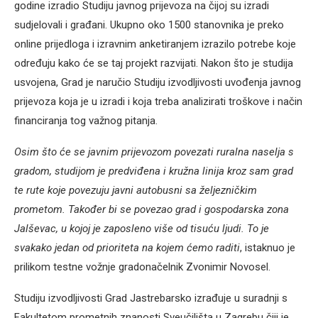
godine izradio Studiju javnog prijevoza na čijoj su izradi
sudjelovali i građani. Ukupno oko 1500 stanovnika je preko
online prijedloga i izravnim anketiranjem izrazilo potrebe koje
određuju kako će se taj projekt razvijati. Nakon što je studija
usvojena, Grad je naručio Studiju izvodljivosti uvođenja javnog
prijevoza koja je u izradi i koja treba analizirati troškove i način
financiranja tog važnog pitanja.
Osim što će se javnim prijevozom povezati ruralna naselja s
gradom, studijom je predviđena i kružna linija kroz sam grad
te rute koje povezuju javni autobusni sa željezničkim
prometom. Također bi se povezao grad i gospodarska zona
Jalševac, u kojoj je zaposleno više od tisuću ljudi. To je
svakako jedan od prioriteta na kojem ćemo raditi
, istaknuo je
prilikom testne vožnje gradonačelnik Zvonimir Novosel.
Studiju izvodljivosti Grad Jastrebarsko izrađuje u suradnji s
Fakultetom prometnih znanosti Sveučilišta u Zagrebu čiji je