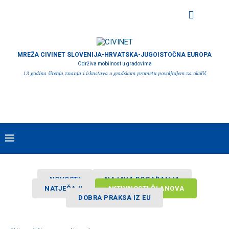
MREŽA CIVINET SLOVENIJA-HRVATSKA-JUGOISTOČNA EUROPA
Održiva mobilnost u gradovima
13 godina širenja znanja i iskustava o gradskom prometu povoljnijem za okoliš
NOVOSTI
NAJAVA DOGAĐANJA
NATJEČAJI
AKTIVNOSTI ČLANOVA
DOBRA PRAKSA IZ EU