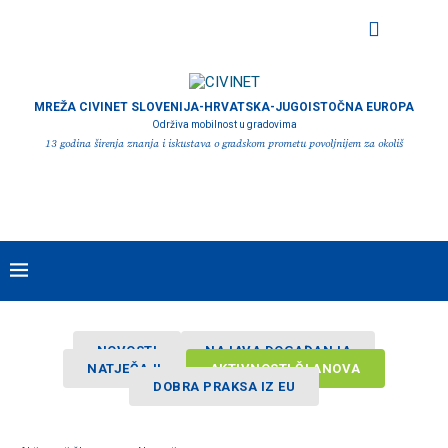
MREŽA CIVINET SLOVENIJA-HRVATSKA-JUGOISTOČNA EUROPA
Održiva mobilnost u gradovima
13 godina širenja znanja i iskustava o gradskom prometu povoljnijem za okoliš
NOVOSTI
NAJAVA DOGAĐANJA
NATJEČAJI
AKTIVNOSTI ČLANOVA
DOBRA PRAKSA IZ EU