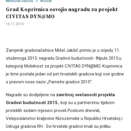
Aktivnosti članova
Novosti
Grad Koprivnica osvojio nagradu za projekt
CIVITAS DYN@MO
16.11.2015
Zamjenik gradonačelnice Mišel Jakšić primio je u srijedu 11.
studenoga 2015. nagradu Gradovi budućnosti- INpuls 2015.u
kategoriji Mobilnost za projekt CIVITAS DYN@MO. Koprivnica
je time postala jedan od pet hrvatskih gradova koji ove godine
s pravom nose naziv „Pametni gradovi 2015“.
Nagrade su dodijeljene na
završnoj svečanosti projekta
Gradovi budućnosti 2015
., koji su u partnerstvu tijekom
proteklih sedam mjeseci proveli Poslovni dnevnik,
Veleposlanstvo kraljevine Nizozemske u Republici Hrvatskoj i
Udruga gradova RH. Svi hrvatski gradovi imali su priliku