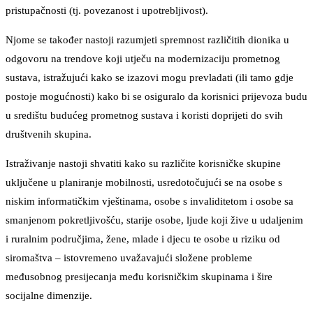
pristupačnosti (tj. povezanost i upotrebljivost).
Njome se također nastoji razumjeti spremnost različitih dionika u
odgovoru na trendove koji utječu na modernizaciju prometnog
sustava, istražujući kako se izazovi mogu prevladati (ili tamo gdje
postoje mogućnosti) kako bi se osiguralo da korisnici prijevoza budu
u središtu budućeg prometnog sustava i koristi doprijeti do svih
društvenih skupina.
Istraživanje nastoji shvatiti kako su različite korisničke skupine
uključene u planiranje mobilnosti, usredotočujući se na osobe s
niskim informatičkim vještinama, osobe s invaliditetom i osobe sa
smanjenom pokretljivošću, starije osobe, ljude koji žive u udaljenim
i ruralnim područjima, žene, mlade i djecu te osobe u riziku od
siromaštva – istovremeno uvažavajući složene probleme
međusobnog presijecanja među korisničkim skupinama i šire
socijalne dimenzije.