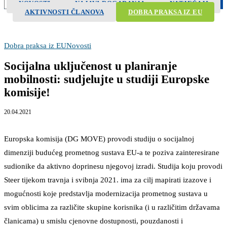
NOVOSTI
NAJAVA DOGAĐANJA
NATJEČAJI
Search
AKTIVNOSTI ČLANOVA
DOBRA PRAKSA IZ EU
Dobra praksa iz EU
Novosti
Socijalna uključenost u planiranje
mobilnosti: sudjelujte u studiji Europske
komisije!
20.04.2021
Europska komisija (DG MOVE) provodi studiju o socijalnoj
dimenziji budućeg prometnog sustava EU-a te poziva zainteresirane
sudionike da aktivno doprinesu njegovoj izradi. Studija koju provodi
Steer tijekom travnja i svibnja 2021. ima za cilj mapirati izazove i
mogućnosti koje predstavlja modernizacija prometnog sustava u
svim oblicima za različite skupine korisnika (i u različitim državama
članicama) u smislu cjenovne dostupnosti, pouzdanosti i