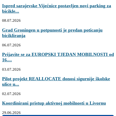
Ispred sarajevske Vijećnice postavljen novi parking za
bicikle...
08.07.2026
Grad Groningen u potpunosti je predan poticanju
bicikliranja
06.07.2026
Prijavite se za EUROPSKI TJEDAN MOBILNOSTI od
16....
03.07.2026
Pilot projekt REALLOCATE donosi sigurnije školske
ulice u...
02.07.2026
Koordinirani pristup aktivnoj mobilnosti u Livornu
29.06.2026