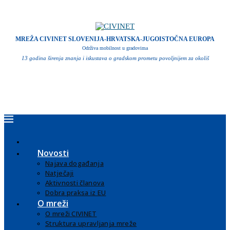
MREŽA CIVINET SLOVENIJA-HRVATSKA-JUGOISTOČNA EUROPA
Održiva mobilnost u gradovima
13 godina širenja znanja i iskustava o gradskom prometu povoljnijem za okoliš
Novosti
Najava događanja
Natječaji
Aktivnosti članova
Dobra praksa iz EU
O mreži
O mreži CIVINET
Struktura upravljanja mreže