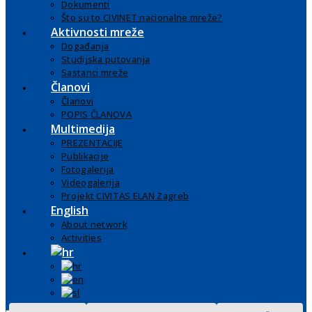
Dokumenti
Što su to CIVINET nacionalne mreže?
Aktivnosti mreže
Događanja
Studijska putovanja
Sastanci mreže
Članovi
Članovi
POPIS ČLANOVA
Multimedija
PREZENTACIJE
Publikacije
Fotogalerija
Videogalerija
Projekt CIVITAS ELAN Zagreb
English
About network
Activities