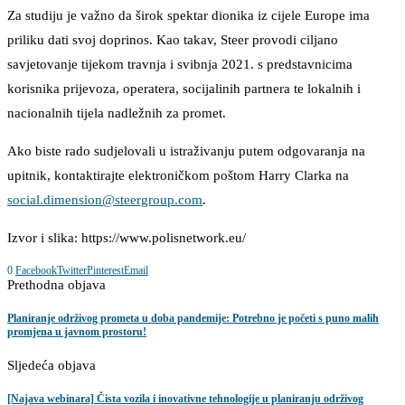
Za studiju je važno da širok spektar dionika iz cijele Europe ima
priliku dati svoj doprinos. Kao takav, Steer provodi ciljano
savjetovanje tijekom travnja i svibnja 2021. s predstavnicima
korisnika prijevoza, operatera, socijalinih partnera te lokalnih i
nacionalnih tijela nadležnih za promet.
Ako biste rado sudjelovali u istraživanju putem odgovaranja na
upitnik, kontaktirajte elektroničkom poštom Harry Clarka na
social.dimension@steergroup.com
.
Izvor i slika: https://www.polisnetwork.eu/
0
Facebook
Twitter
Pinterest
Email
Prethodna objava
Planiranje održivog prometa u doba pandemije: Potrebno je početi s puno malih
promjena u javnom prostoru!
Sljedeća objava
[Najava webinara] Čista vozila i inovativne tehnologije u planiranju održivog