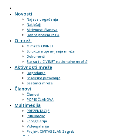
Novosti
Najava događanja
Natječaji
Aktivnosti članova
Dobra praksa iz EU
O mreži
O mreži CIVINET
Struktura upravljanja mreže
Dokumenti
Što su to CIVINET nacionalne mreže?
Aktivnosti mreže
Događanja
Studijska putovanja
Sastanci mreže
Članovi
Članovi
POPIS ČLANOVA
Multimedija
PREZENTACIJE
Publikacije
Fotogalerija
Videogalerija
Projekt CIVITAS ELAN Zagreb