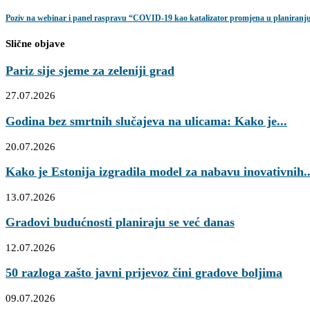
Poziv na webinar i panel raspravu “COVID-19 kao katalizator promjena u planiranj
Slične objave
Pariz sije sjeme za zeleniji grad
27.07.2026
Godina bez smrtnih slučajeva na ulicama: Kako je...
20.07.2026
Kako je Estonija izgradila model za nabavu inovativnih..
13.07.2026
Gradovi budućnosti planiraju se već danas
12.07.2026
50 razloga zašto javni prijevoz čini gradove boljima
09.07.2026