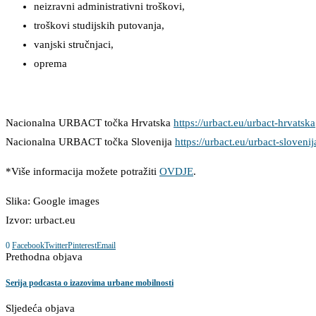
neizravni administrativni troškovi,
troškovi studijskih putovanja,
vanjski stručnjaci,
oprema
Nacionalna URBACT točka Hrvatska
https://urbact.eu/urbact-hrvatska
Nacionalna URBACT točka Slovenija
https://urbact.eu/urbact-slovenij
*Više informacija možete potražiti
OVDJE
.
Slika: Google images
Izvor: urbact.eu
0
Facebook
Twitter
Pinterest
Email
Prethodna objava
Serija podcasta o izazovima urbane mobilnosti
Sljedeća objava