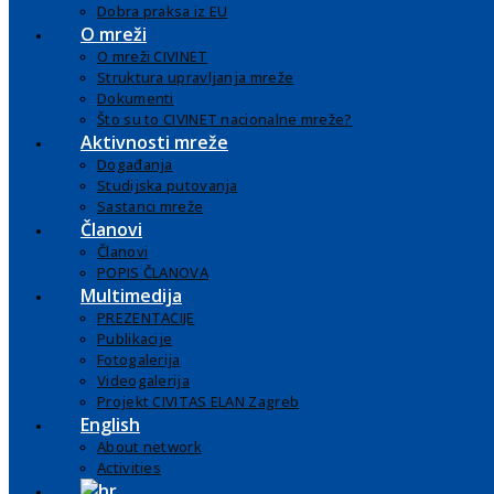
Dobra praksa iz EU
O mreži
O mreži CIVINET
Struktura upravljanja mreže
Dokumenti
Što su to CIVINET nacionalne mreže?
Aktivnosti mreže
Događanja
Studijska putovanja
Sastanci mreže
Članovi
Članovi
POPIS ČLANOVA
Multimedija
PREZENTACIJE
Publikacije
Fotogalerija
Videogalerija
Projekt CIVITAS ELAN Zagreb
English
About network
Activities