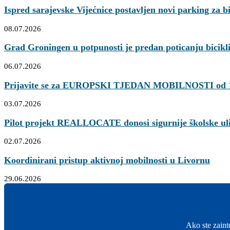
Ispred sarajevske Vijećnice postavljen novi parking za bic
08.07.2026
Grad Groningen u potpunosti je predan poticanju bicikl
06.07.2026
Prijavite se za EUROPSKI TJEDAN MOBILNOSTI od 16
03.07.2026
Pilot projekt REALLOCATE donosi sigurnije školske ulic
02.07.2026
Koordinirani pristup aktivnoj mobilnosti u Livornu
29.06.2026
Ako ste zaint