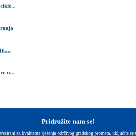
ikle...
iranja
....
e u...
Pridružite nam se!
eresirani za kvalitetna rješenja održivog gradskog prometa, uključite se