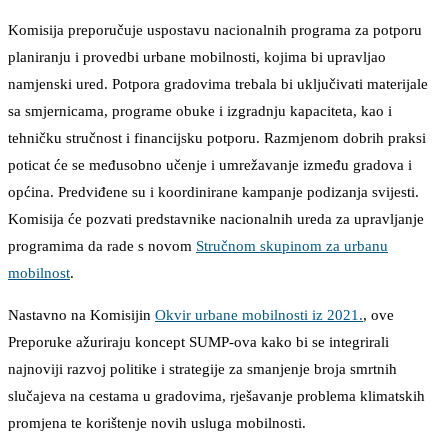
Komisija preporučuje uspostavu nacionalnih programa za potporu
planiranju i provedbi urbane mobilnosti, kojima bi upravljao
namjenski ured. Potpora gradovima trebala bi uključivati materijale
sa smjernicama, programe obuke i izgradnju kapaciteta, kao i
tehničku stručnost i financijsku potporu. Razmjenom dobrih praksi
poticat će se međusobno učenje i umrežavanje između gradova i
općina. Predviđene su i koordinirane kampanje podizanja svijesti.
Komisija će pozvati predstavnike nacionalnih ureda za upravljanje
programima da rade s novom
Stručnom skupinom za urbanu
mobilnost
.
Nastavno na Komisijin
Okvir urbane mobilnosti iz 2021.
, ove
Preporuke ažuriraju koncept SUMP-ova kako bi se integrirali
najnoviji razvoj politike i strategije za smanjenje broja smrtnih
slučajeva na cestama u gradovima, rješavanje problema klimatskih
promjena te korištenje novih usluga mobilnosti.