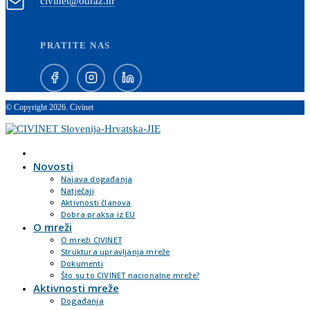
civinet@odraz.hr
PRATITE NAS
© Copyright 2026. Civinet
Novosti
Najava događanja
Natječaji
Aktivnosti članova
Dobra praksa iz EU
O mreži
O mreži CIVINET
Struktura upravljanja mreže
Dokumenti
Što su to CIVINET nacionalne mreže?
Aktivnosti mreže
Događanja