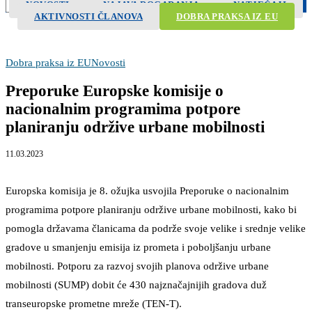
NOVOSTI
NAJAVA DOGAĐANJA
NATJEČAJI
Search
AKTIVNOSTI ČLANOVA
DOBRA PRAKSA IZ EU
Dobra praksa iz EU
Novosti
Preporuke Europske komisije o
nacionalnim programima potpore
planiranju održive urbane mobilnosti
11.03.2023
Europska komisija je 8. ožujka usvojila Preporuke o nacionalnim
programima potpore planiranju održive urbane mobilnosti, kako bi
pomogla državama članicama da podrže svoje velike i srednje velike
gradove u smanjenju emisija iz prometa i poboljšanju urbane
mobilnosti. Potporu za razvoj svojih planova održive urbane
mobilnosti (SUMP) dobit će 430 najznačajnijih gradova duž
transeuropske prometne mreže (TEN-T).