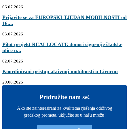
06.07.2026
Prijavite se za EUROPSKI TJEDAN MOBILNOSTI od
16....
03.07.2026
Pilot projekt REALLOCATE donosi sigurnije školske
ulice u...
02.07.2026
Koordinirani pristup aktivnoj mobilnosti u Livornu
29.06.2026
Pridružite nam se!
Ako ste zainteresirani za kvalitetna rješenja održivog
gradskog prometa, uključite se u našu mrežu!