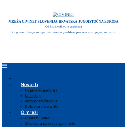
MREŽA CIVINET SLOVENIJA-HRVATSKA-JUGOISTOČNA EUROPA
Održiva mobilnost u gradovima
13 godina širenja znanja i iskustava o gradskom prometu povoljnijem za okoliš
Novosti
Najava događanja
Natječaji
Aktivnosti članova
Dobra praksa iz EU
O mreži
O mreži CIVINET
Struktura upravljanja mreže