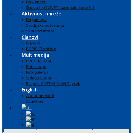
Dokumenti
Što su to CIVINET nacionalne mreže?
Aktivnosti mreže
Događanja
Studijska putovanja
Sastanci mreže
Članovi
Članovi
POPIS ČLANOVA
Multimedija
PREZENTACIJE
Publikacije
Fotogalerija
Videogalerija
Projekt CIVITAS ELAN Zagreb
English
About network
Activities