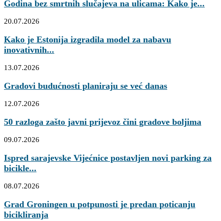
Godina bez smrtnih slučajeva na ulicama: Kako je...
20.07.2026
Kako je Estonija izgradila model za nabavu
inovativnih...
13.07.2026
Gradovi budućnosti planiraju se već danas
12.07.2026
50 razloga zašto javni prijevoz čini gradove boljima
09.07.2026
Ispred sarajevske Vijećnice postavljen novi parking za
bicikle...
08.07.2026
Grad Groningen u potpunosti je predan poticanju
bicikliranja