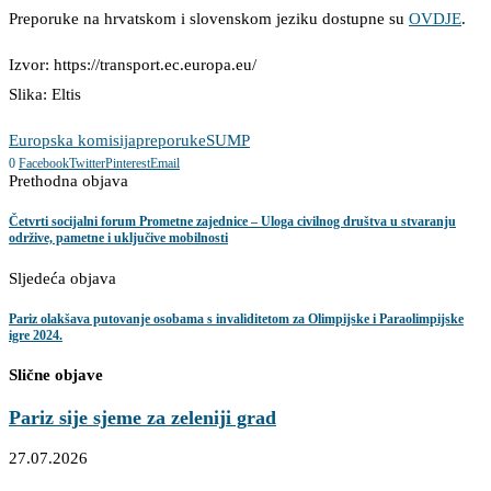
Preporuke na hrvatskom i slovenskom jeziku dostupne su
OVDJE
.
Izvor: https://transport.ec.europa.eu/
Slika: Eltis
Europska komisija
preporuke
SUMP
0
Facebook
Twitter
Pinterest
Email
Prethodna objava
Četvrti socijalni forum Prometne zajednice – Uloga civilnog društva u stvaranju
održive, pametne i uključive mobilnosti
Sljedeća objava
Pariz olakšava putovanje osobama s invaliditetom za Olimpijske i Paraolimpijske
igre 2024.
Slične objave
Pariz sije sjeme za zeleniji grad
27.07.2026